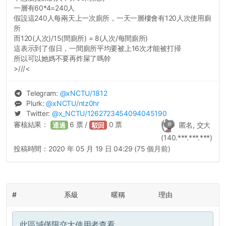
一層有60*4=240人
假設這240人每兩天上一次廁所，一天一層樓會有120人次使用廁
所
而120(人次)/15(間廁所) = 8(人次/每間廁所)
這表示到了假日，一間廁所平均要被上16次才能被打掃
所以可以她媽不要再炸屎了嗎幹
>///<
Telegram:
@
xNCTU
/1812
Plurk:
@
xNCTU
/ntz0hr
Twitter:
@
x_NCTU
/1262723454094045190
審核結果：
6
票 /
0
票
匿名, 交大
通過
駁回
(140.***.***.***)
投稿時間：
2020 年 05 月 19 日 04:29 (75 個月前)
#
系級
暱稱
理由
此區域僅限交大使用者查看