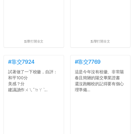
點擊打開全文
點擊打開全文
#靠交7924
#靠交7769
試著做了一下校徽，自評：
這是今年沒有校徽、非常陽
和平100分
春且簡陋的陽交畢業證書
美感？分
還沒跑離校的記得要有個心
建議讀作ㄨㄟˇㄉㄚˋ...
理準備...