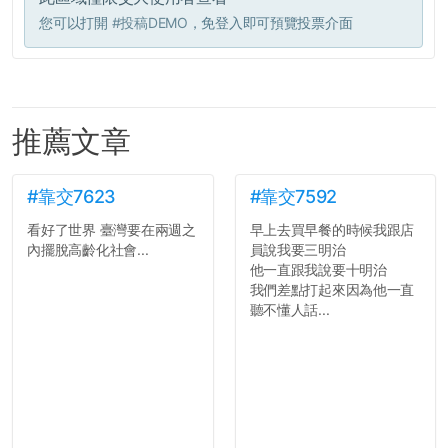
您可以打開
#投稿DEMO
，免登入即可預覽投票介面
推薦文章
#靠交7623
#靠交7592
看好了世界 臺灣要在兩週之
早上去買早餐的時候我跟店
內擺脫高齡化社會...
員說我要三明治
他一直跟我說要十明治
我們差點打起來因為他一直
聽不懂人話...