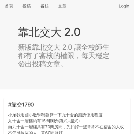
首頁
投稿
審核
文章
Login
靠北交大 2.0
新版靠北交大 2.0 讓全校師生
都有了審核的權限，每天穩定
發出投稿文章。
#靠交1790
小弟我用國小數學稍微算一下九十舍的廁所使用程度
九十舍一層樓約有15間廁所(蹲式+坐式)
而九十舍一層樓共有70間房間，先扣掉一些常常不在宿舍的人或
不怎麼拉屎的人，算60間就好