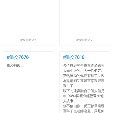
點擊打開全文
點擊打開全文
#靠交7676
#靠交7818
學校行政...
各位歷經三年荼毒終於邁向
大學生涯的小大一你們好。
茫然無助的你們有福了，因
為崑老師又來妖言惑眾誤導
眾生了。
以下的建議融合了個人偏見
(約90%)與親身經歷還有他
人故事。
信不信由你，反正都畢業幾
百年了崑老師沒差，屎是你