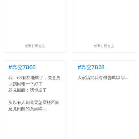
點擊打開全文
點擊打開全文
#靠交7866
#靠交7828
我：e3有功能壞了，去意見
大家請問我有機會嗎😊😊...
回饋回報一下好了
意見回饋：我也壞了
所以有人知道要怎麼樣回饋
意見回饋的頁面嗎...