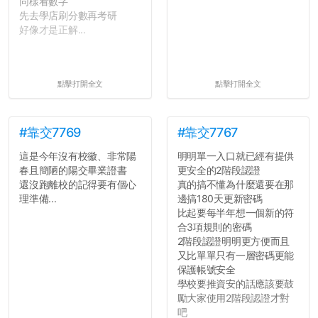
同樣看數字
先去學店刷分數再考研
好像才是正解...
點擊打開全文
點擊打開全文
#靠交7769
#靠交7767
這是今年沒有校徽、非常陽
明明單一入口就已經有提供
春且簡陋的陽交畢業證書
更安全的2階段認證
還沒跑離校的記得要有個心
真的搞不懂為什麼還要在那
理準備...
邊搞180天更新密碼
比起要每半年想一個新的符
合3項規則的密碼
2階段認證明明更方便而且
又比單單只有一層密碼更能
保護帳號安全
學校要推資安的話應該要鼓
勵大家使用2階段認證才對
吧