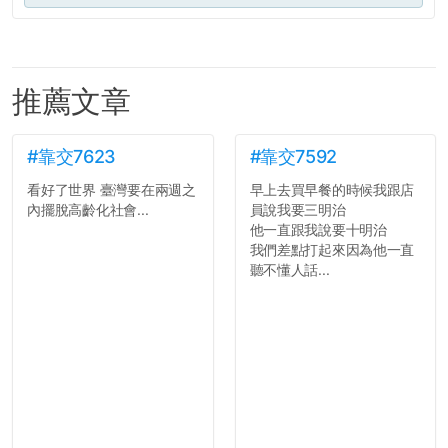
推薦文章
#靠交7623
#靠交7592
看好了世界 臺灣要在兩週之
早上去買早餐的時候我跟店
內擺脫高齡化社會...
員說我要三明治
他一直跟我說要十明治
我們差點打起來因為他一直
聽不懂人話...