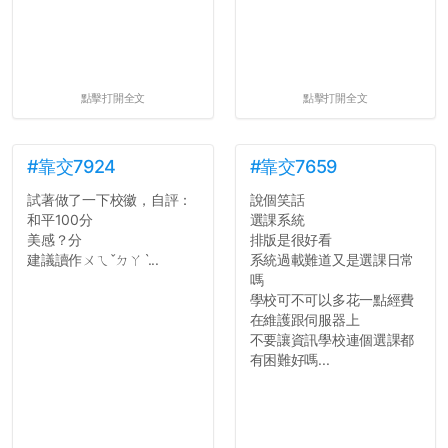
點擊打開全文
點擊打開全文
#靠交7924
#靠交7659
試著做了一下校徽，自評：
說個笑話
和平100分
選課系統
美感？分
排版是很好看
建議讀作ㄨㄟˇㄉㄚˋ...
系統過載難道又是選課日常
嗎
學校可不可以多花一點經費
在維護跟伺服器上
不要讓資訊學校連個選課都
有困難好嗎...