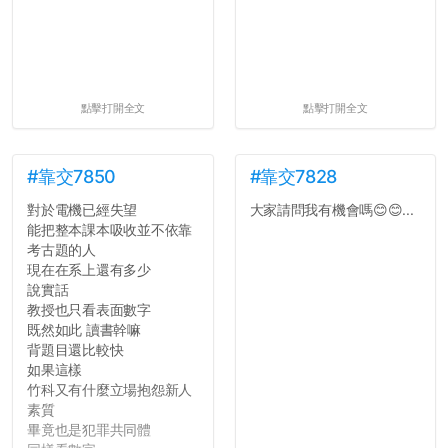
點擊打開全文
點擊打開全文
#靠交7850
#靠交7828
對於電機已經失望
大家請問我有機會嗎😊😊...
能把整本課本吸收並不依靠
考古題的人
現在在系上還有多少
說實話
教授也只看表面數字
既然如此 讀書幹嘛
背題目還比較快
如果這樣
竹科又有什麼立場抱怨新人
素質
畢竟也是犯罪共同體