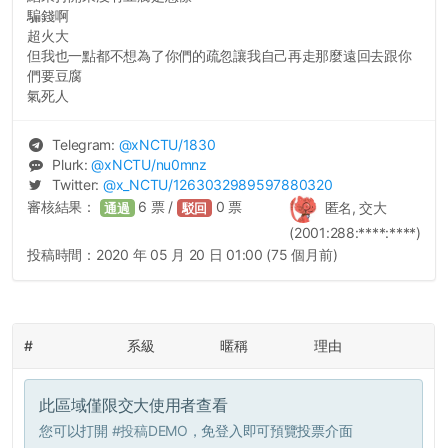
騙錢啊
超火大
但我也一點都不想為了你們的疏忽讓我自己再走那麼遠回去跟你
們要豆腐
氣死人
Telegram:
@
xNCTU
/1830
Plurk:
@
xNCTU
/nu0mnz
Twitter:
@
x_NCTU
/1263032989597880320
審核結果：
6
票 /
0
票
匿名, 交大
通過
駁回
(2001:288:****:****)
投稿時間：
2020 年 05 月 20 日 01:00 (75 個月前)
#
系級
暱稱
理由
此區域僅限交大使用者查看
您可以打開
#投稿DEMO
，免登入即可預覽投票介面