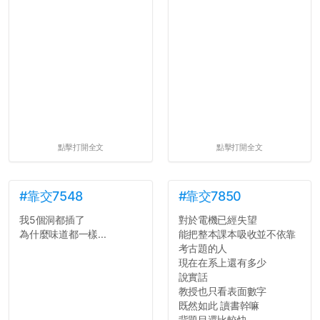
點擊打開全文
點擊打開全文
#靠交7548
#靠交7850
我5個洞都插了
對於電機已經失望
為什麼味道都一樣...
能把整本課本吸收並不依靠
考古題的人
現在在系上還有多少
說實話
教授也只看表面數字
既然如此 讀書幹嘛
背題目還比較快