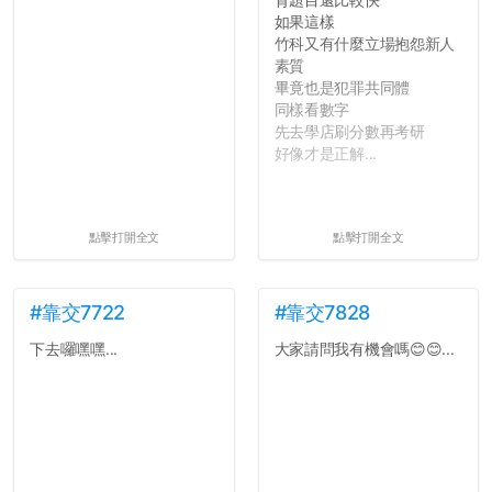
如果這樣
竹科又有什麼立場抱怨新人
素質
畢竟也是犯罪共同體
同樣看數字
先去學店刷分數再考研
好像才是正解...
點擊打開全文
點擊打開全文
#靠交7722
#靠交7828
下去囉嘿嘿...
大家請問我有機會嗎😊😊...