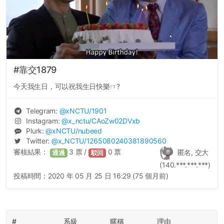
#靠交1879
今天我生日，可以祝我生日快樂ㄇ?
Telegram:
@
xNCTU
/1901
Instagram:
@
x_nctu
/CAoZw02DVxb
Plurk:
@
xNCTU
/nubeed
Twitter:
@
x_NCTU
/1265080240381890560
審核結果：
3
票 /
0
票
匿名, 交大
通過
駁回
(140.***.***.***)
投稿時間：
2020 年 05 月 25 日 16:29 (75 個月前)
#
系級
暱稱
理由