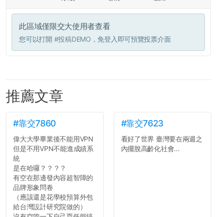
此區域僅限交大使用者查看
您可以打開
#投稿DEMO
，免登入即可預覽投票介面
推薦文章
#靠交7860
#靠交7623
偉大大學畢業後不能用VPN
看好了世界 臺灣要在兩週之
但是不用VPN不能進成績系
內擺脫高齡化社會...
統
是在哈囉？？？？
有空在那邊發內容超智障的
品牌形象問卷
（應該還是花學校預算外包
給台灣設計研究院做的）
沒有空管一下自己耍低能搞