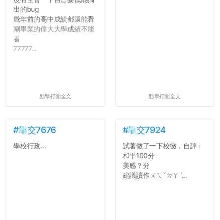
出的bug
幾年前的高中成績都還能看
剛畢業的偉大大學成績不能
看
77777...
點擊打開全文
點擊打開全文
#靠交7676
#靠交7924
學校行政...
試著做了一下校徽，自評：
和平100分
美感？分
建議讀作ㄨㄟˇㄉㄚˋ...