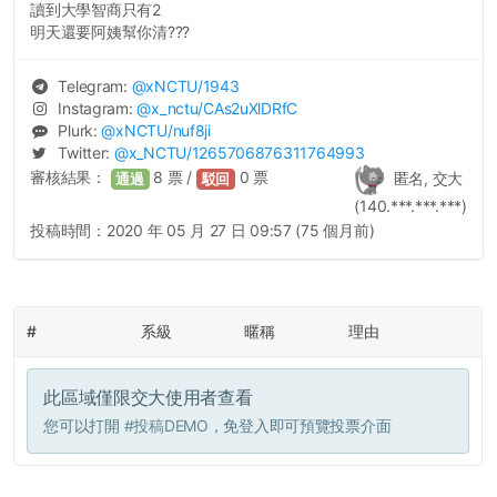
讀到大學智商只有2
明天還要阿姨幫你清???
Telegram:
@
xNCTU
/1943
Instagram:
@
x_nctu
/CAs2uXlDRfC
Plurk:
@
xNCTU
/nuf8ji
Twitter:
@
x_NCTU
/1265706876311764993
審核結果：
8
票 /
0
票
匿名, 交大
通過
駁回
(140.***.***.***)
投稿時間：
2020 年 05 月 27 日 09:57 (75 個月前)
#
系級
暱稱
理由
此區域僅限交大使用者查看
您可以打開
#投稿DEMO
，免登入即可預覽投票介面