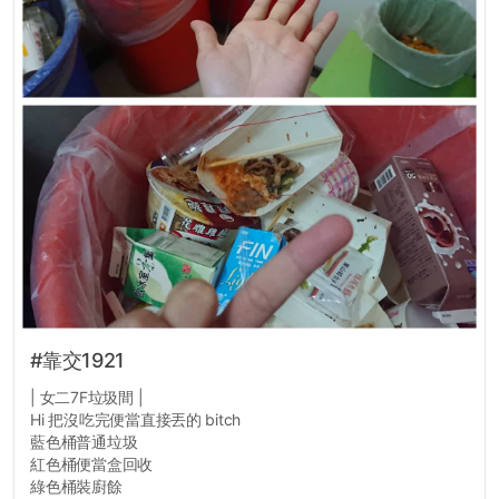
#靠交1921
| 女二7F垃圾間 |
Hi 把沒吃完便當直接丟的 bitch
藍色桶普通垃圾
紅色桶便當盒回收
綠色桶裝廚餘