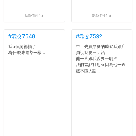
點擊打開全文
點擊打開全文
#靠交7548
#靠交7592
我5個洞都插了
早上去買早餐的時候我跟店
為什麼味道都一樣...
員說我要三明治
他一直跟我說要十明治
我們差點打起來因為他一直
聽不懂人話...