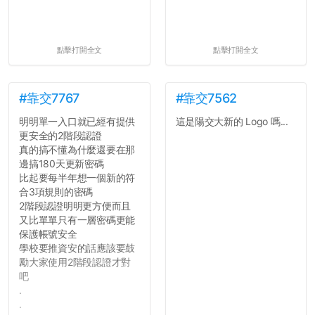
點擊打開全文
點擊打開全文
#靠交7767
#靠交7562
明明單一入口就已經有提供
這是陽交大新的 Logo 嗎...
更安全的2階段認證
真的搞不懂為什麼還要在那
邊搞180天更新密碼
比起要每半年想一個新的符
合3項規則的密碼
2階段認證明明更方便而且
又比單單只有一層密碼更能
保護帳號安全
學校要推資安的話應該要鼓
勵大家使用2階段認證才對
吧
.
.