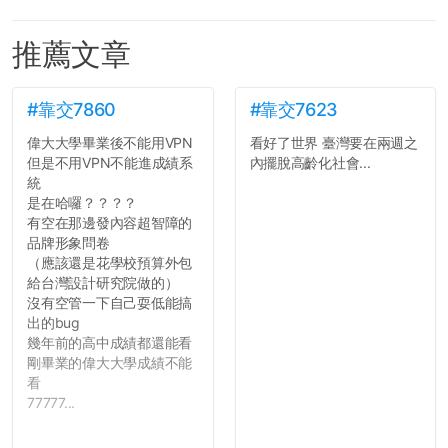
推薦文章
#靠交7860
#靠交7623
偉大大學畢業後不能用VPN
看好了世界 臺灣要在兩週之
但是不用VPN不能進成績系
內擺脫高齡化社會...
統
是在哈囉？？？？
有空在那邊發內容超智障的
品牌形象問卷
（應該還是花學校預算外包
給台灣設計研究院做的）
沒有空管一下自己耍低能搞
出的bug
幾年前的高中成績都還能看
剛畢業的偉大大學成績不能
看
77777...