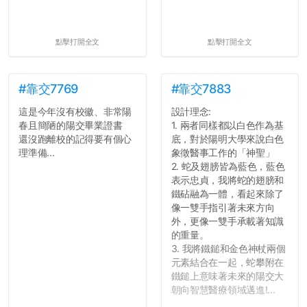
點擊打開全文
點擊打開全文
#靠交7769
#靠交7883
這是今年沒有校徽、非常陽
設計理念:
春且簡陋的陽交畢業證書
1. 兩者同樣都以白色作為基
還沒跑離校的記得要有個心
底，對於陽明大學來說白色
理準備...
象徵醫事工作的「神聖」
2. 蛇及翅膀皆為藍色，藍色
表示忠貞，我將蛇的翅膀和
鐵砧融為一體，看起來除了
像一雙手指引著未來方向
外，更像一雙手承載著知識
的重量。
3. 我將鐵鎚和金色神杖兩個
元素結合在一起，蛇攀附在
鐵鎚上意味著未來的陽交大
朝向智慧醫療領域邁進!...