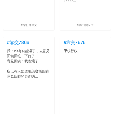
77777...
點擊打開全文
點擊打開全文
#靠交7866
#靠交7676
我：e3有功能壞了，去意見
學校行政...
回饋回報一下好了
意見回饋：我也壞了
所以有人知道要怎麼樣回饋
意見回饋的頁面嗎...