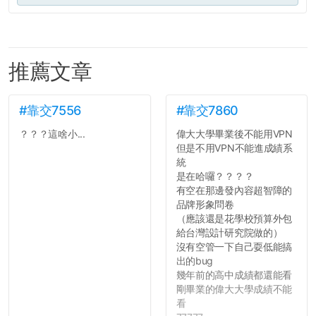
推薦文章
#靠交7556
#靠交7860
？？？這啥小...
偉大大學畢業後不能用VPN
但是不用VPN不能進成績系
統
是在哈囉？？？？
有空在那邊發內容超智障的
品牌形象問卷
（應該還是花學校預算外包
給台灣設計研究院做的）
沒有空管一下自己耍低能搞
出的bug
幾年前的高中成績都還能看
剛畢業的偉大大學成績不能
看