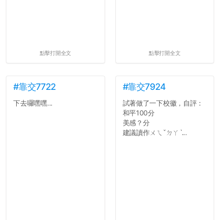
點擊打開全文
點擊打開全文
#靠交7722
#靠交7924
下去囉嘿嘿...
試著做了一下校徽，自評：
和平100分
美感？分
建議讀作ㄨㄟˇㄉㄚˋ...