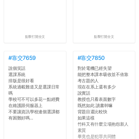
點擊打開全文
點擊打開全文
#靠交7659
#靠交7850
說個笑話
對於電機已經失望
選課系統
能把整本課本吸收並不依靠
排版是很好看
考古題的人
系統過載難道又是選課日常
現在在系上還有多少
嗎
說實話
學校可不可以多花一點經費
教授也只看表面數字
在維護跟伺服器上
既然如此 讀書幹嘛
不要讓資訊學校連個選課都
背題目還比較快
有困難好嗎...
如果這樣
竹科又有什麼立場抱怨新人
素質
畢竟也是犯罪共同體