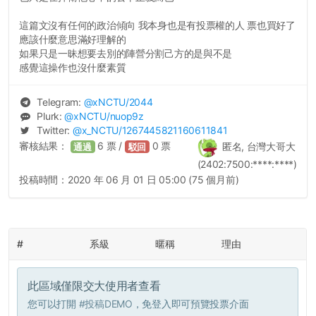
這篇文沒有任何的政治傾向 我本身也是有投票權的人 票也買好了
應該什麼意思滿好理解的
如果只是一昧想要去別的陣營分割己方的是與不是
感覺這操作也沒什麼素質
Telegram:
@
xNCTU
/2044
Plurk:
@
xNCTU
/nuop9z
Twitter:
@
x_NCTU
/1267445821160611841
審核結果：
6
票 /
0
票
匿名, 台灣大哥大
通過
駁回
(2402:7500:****:****)
投稿時間：
2020 年 06 月 01 日 05:00 (75 個月前)
#
系級
暱稱
理由
此區域僅限交大使用者查看
您可以打開
#投稿DEMO
，免登入即可預覽投票介面