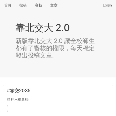
首頁
投稿
審核
文章
Login
靠北交大 2.0
新版靠北交大 2.0 讓全校師生
都有了審核的權限，每天穩定
發出投稿文章。
#靠交2035
禮拜六畢典耶
。
。
。