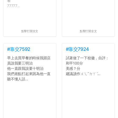
看
77777...
點擊打開全文
點擊打開全文
#靠交7592
#靠交7924
早上去買早餐的時候我跟店
試著做了一下校徽，自評：
員說我要三明治
和平100分
他一直跟我說要十明治
美感？分
我們差點打起來因為他一直
建議讀作ㄨㄟˇㄉㄚˋ...
聽不懂人話...