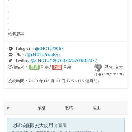
。
。
。
。
。
乾我屁事
Telegram:
@
xNCTU
/2057
Plurk:
@
xNCTU
/nupk7o
Twitter:
@
x_NCTU
/1267637075764867072
審核結果：
6
票 /
0
票
匿名, 交大
通過
駁回
(140.***.***.***)
投稿時間：
2020 年 06 月 01 日 17:54 (75 個月前)
#
系級
暱稱
理由
此區域僅限交大使用者查看