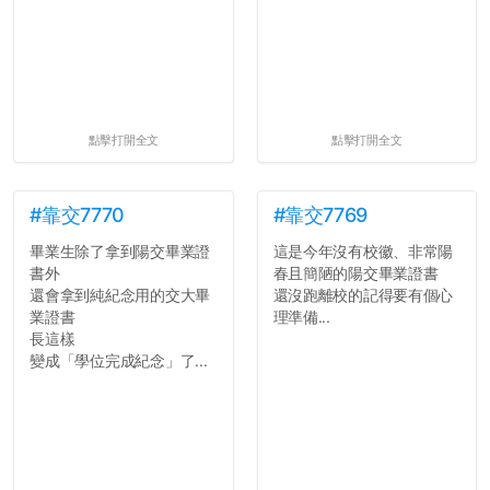
點擊打開全文
點擊打開全文
#靠交7770
#靠交7769
畢業生除了拿到陽交畢業證
這是今年沒有校徽、非常陽
書外
春且簡陋的陽交畢業證書
還會拿到純紀念用的交大畢
還沒跑離校的記得要有個心
業證書
理準備...
長這樣
變成「學位完成紀念」了...