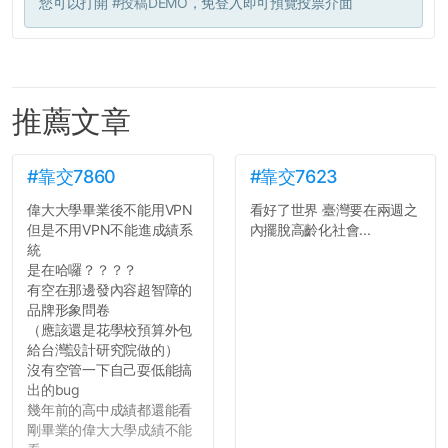
您可以打開
#投稿DEMO
，免登入即可預覽投票介面
推薦文章
#靠交7860
#靠交7623
偉大大學畢業後不能用VPN
看好了世界 臺灣要在兩週之
但是不用VPN不能進成績系
內擺脫高齡化社會...
統
是在哈囉？？？？
有空在那邊發內容超智障的
品牌形象問卷
（應該還是花學校預算外包
給台灣設計研究院做的）
沒有空管一下自己耍低能搞
出的bug
幾年前的高中成績都還能看
剛畢業的偉大大學成績不能