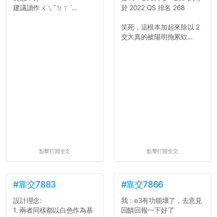
建議讀作ㄨㄟˇㄉㄚˋ...
於 2022 QS 排名 268
笑死，這根本加起來除以 2
交大真的被陽明拖累欸...
點擊打開全文
點擊打開全文
#靠交7883
#靠交7866
設計理念:
我：e3有功能壞了，去意見
1. 兩者同樣都以白色作為基
回饋回報一下好了