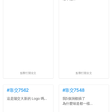
點擊打開全文
點擊打開全文
#靠交7562
#靠交7548
這是陽交大新的 Logo 嗎...
我5個洞都插了
為什麼味道都一樣...