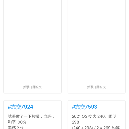
點擊打開全文
點擊打開全文
#靠交7924
#靠交7593
試著做了一下校徽，自評：
2021 QS 交大 240、陽明
和平100分
298
美感？分
(240＋298) / 2 = 269 約等