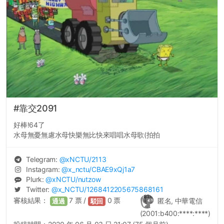
#靠交2091
好棒!64了
水母無憂無慮水母快樂無比快來唱唱水母歌(拍拍
Telegram:
@
xNCTU
/2113
Instagram:
@
x_nctu
/CBAE9xQj1a7
Plurk:
@
xNCTU
/nutzow
Twitter:
@
x_NCTU
/1268412205675868161
審核結果：
7
票 /
0
票
匿名, 中華電信
通過
駁回
(2001:b400:****:****)