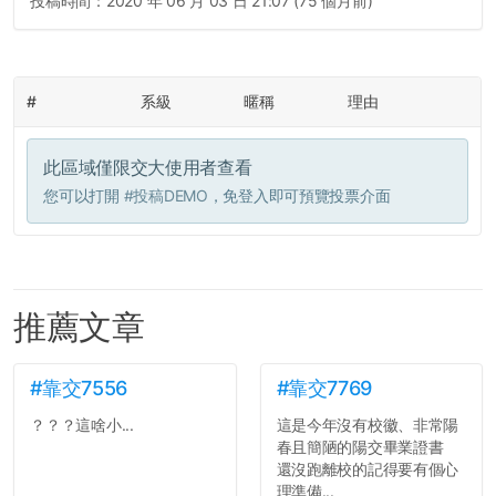
投稿時間：
2020 年 06 月 03 日 21:07 (75 個月前)
#
系級
暱稱
理由
此區域僅限交大使用者查看
您可以打開
#投稿DEMO
，免登入即可預覽投票介面
推薦文章
#靠交7556
#靠交7769
？？？這啥小...
這是今年沒有校徽、非常陽
春且簡陋的陽交畢業證書
還沒跑離校的記得要有個心
理準備...