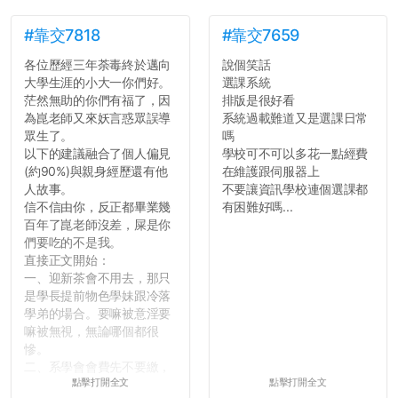
#靠交7818
#靠交7659
各位歷經三年荼毒終於邁向
說個笑話
大學生涯的小大一你們好。
選課系統
茫然無助的你們有福了，因
排版是很好看
為崑老師又來妖言惑眾誤導
系統過載難道又是選課日常
眾生了。
嗎
以下的建議融合了個人偏見
學校可不可以多花一點經費
(約90%)與親身經歷還有他
在維護跟伺服器上
人故事。
不要讓資訊學校連個選課都
信不信由你，反正都畢業幾
有困難好嗎...
百年了崑老師沒差，屎是你
們要吃的不是我。
直接正文開始：
一、迎新茶會不用去，那只
是學長提前物色學妹跟冷落
學弟的場合。要嘛被意淫要
嘛被無視，無論哪個都很
慘。
二、系學會會費先不要繳，
點擊打開全文
點擊打開全文
很多人一路輕鬆自在到畢業