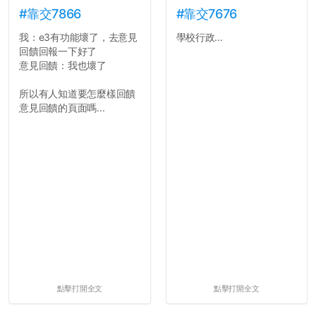
#靠交7866
#靠交7676
我：e3有功能壞了，去意見
學校行政...
回饋回報一下好了
意見回饋：我也壞了
所以有人知道要怎麼樣回饋
意見回饋的頁面嗎...
點擊打開全文
點擊打開全文