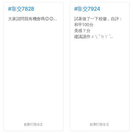
#靠交7828
#靠交7924
大家請問我有機會嗎😊😊...
試著做了一下校徽，自評：
和平100分
美感？分
建議讀作ㄨㄟˇㄉㄚˋ...
點擊打開全文
點擊打開全文