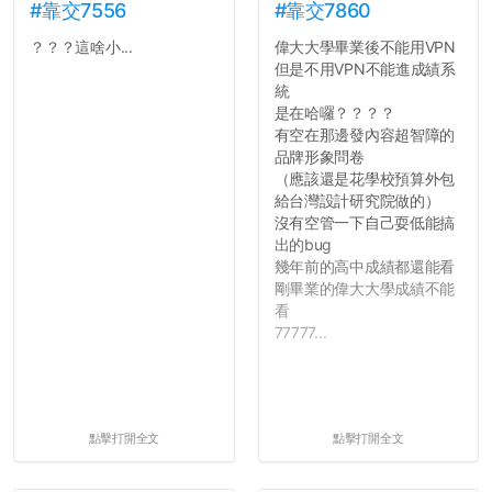
#靠交7556
#靠交7860
？？？這啥小...
偉大大學畢業後不能用VPN
但是不用VPN不能進成績系
統
是在哈囉？？？？
有空在那邊發內容超智障的
品牌形象問卷
（應該還是花學校預算外包
給台灣設計研究院做的）
沒有空管一下自己耍低能搞
出的bug
幾年前的高中成績都還能看
剛畢業的偉大大學成績不能
看
77777...
點擊打開全文
點擊打開全文