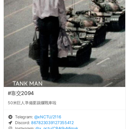
#靠交2094
50米巨人準備要踢爛戰車啦
Telegram:
@
xNCTU
/2116
Discord:
867823039127355412
Instagram:
@
x_nctu
/CBAI9yMjmxk