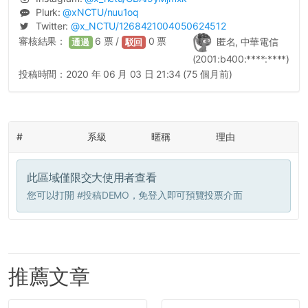
Plurk:
@
xNCTU
/nuu1oq
Twitter:
@
x_NCTU
/1268421004050624512
審核結果：
6
票 /
0
票
匿名, 中華電信
通過
駁回
(2001:b400:****:****)
投稿時間：
2020 年 06 月 03 日 21:34 (75 個月前)
#
系級
暱稱
理由
此區域僅限交大使用者查看
您可以打開
#投稿DEMO
，免登入即可預覽投票介面
推薦文章