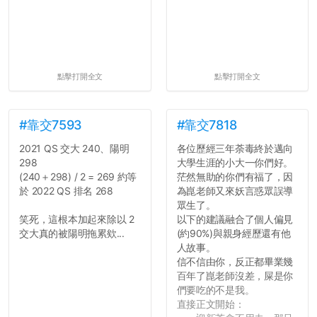
點擊打開全文
點擊打開全文
#靠交7593
#靠交7818
2021 QS 交大 240、陽明
各位歷經三年荼毒終於邁向
298
大學生涯的小大一你們好。
(240＋298) / 2 = 269 約等
茫然無助的你們有福了，因
於 2022 QS 排名 268
為崑老師又來妖言惑眾誤導
眾生了。
笑死，這根本加起來除以 2
以下的建議融合了個人偏見
交大真的被陽明拖累欸...
(約90%)與親身經歷還有他
人故事。
信不信由你，反正都畢業幾
百年了崑老師沒差，屎是你
們要吃的不是我。
直接正文開始：