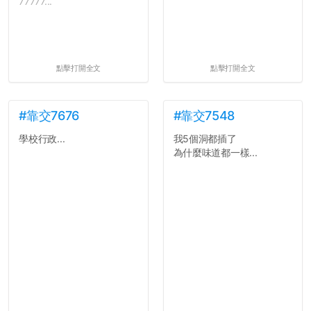
77777...
點擊打開全文
點擊打開全文
#靠交7676
#靠交7548
學校行政...
我5個洞都插了
為什麼味道都一樣...