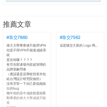
推薦文章
#靠交7860
#靠交7562
偉大大學畢業後不能用VPN
這是陽交大新的 Logo 嗎...
但是不用VPN不能進成績系
統
是在哈囉？？？？
有空在那邊發內容超智障的
品牌形象問卷
（應該還是花學校預算外包
給台灣設計研究院做的）
沒有空管一下自己耍低能搞
出的bug
幾年前的高中成績都還能看
剛畢業的偉大大學成績不能
看