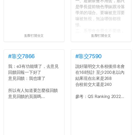
一、迎新茶會不用去，那只
是學長提前物色學妹跟冷落
學弟的場合。要嘛被意淫要
嘛被無視，無論哪個都很
慘。
二、系學會會費先不要繳，
點擊打開全文
點擊打開全文
很多人一路輕鬆自在到畢業
都沒掏錢。
三、不要排早八的課。早起
上早八的毅力跟每年的新年
#靠交7866
#靠交7590
新希望一樣不持久。
我：e3有功能壞了，去意見
說好陽明交大各校後排名會
四、不要當班代。不要當班
回饋回報一下好了
在168預計 至少200名以內
代。不要當班代。
意見回饋：我也壞了
結果現在出來是268
五、每天都能穿便服上學好
合校前交大還是240
像很爽，切記不要把自己混
所以有人知道要怎麼樣回饋
搭成彩色花椰菜。整齊、簡
意見回饋的頁面嗎...
參考：QS Ranking 2022...
單、大方就好。
六、一個人吃午餐修通識沒
什麼。寧可等待志同道合的
好夥伴，也不要找爛咖湊
合。
七、小心總是跟學弟妹混在
一起的學長...