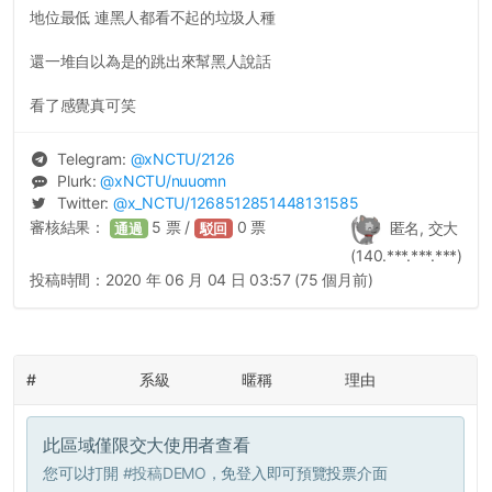
地位最低 連黑人都看不起的垃圾人種
還一堆自以為是的跳出來幫黑人說話
看了感覺真可笑
Telegram:
@
xNCTU
/2126
Plurk:
@
xNCTU
/nuuomn
Twitter:
@
x_NCTU
/1268512851448131585
審核結果：
5
票 /
0
票
匿名, 交大
通過
駁回
(140.***.***.***)
投稿時間：
2020 年 06 月 04 日 03:57 (75 個月前)
#
系級
暱稱
理由
此區域僅限交大使用者查看
您可以打開
#投稿DEMO
，免登入即可預覽投票介面