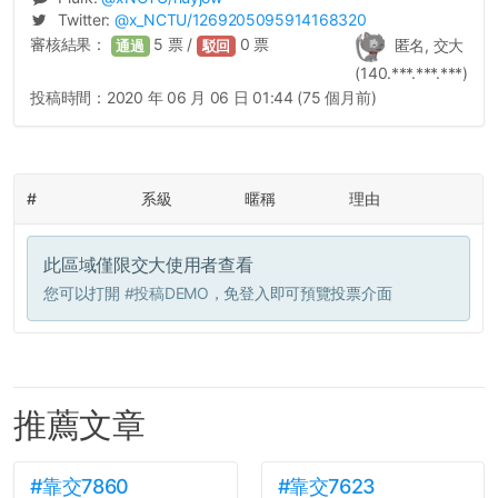
Twitter:
@
x_NCTU
/1269205095914168320
審核結果：
5
票 /
0
票
匿名, 交大
通過
駁回
(140.***.***.***)
投稿時間：
2020 年 06 月 06 日 01:44 (75 個月前)
#
系級
暱稱
理由
此區域僅限交大使用者查看
您可以打開
#投稿DEMO
，免登入即可預覽投票介面
推薦文章
#靠交7860
#靠交7623