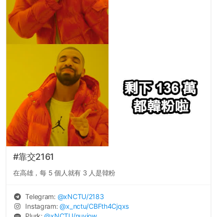
#靠交2161
在高雄，每 5 個人就有 3 人是韓粉
Telegram:
@
xNCTU
/2183
Instagram:
@
x_nctu
/CBFth4Cjqxs
Plurk:
@
xNCTU
/nuyjow