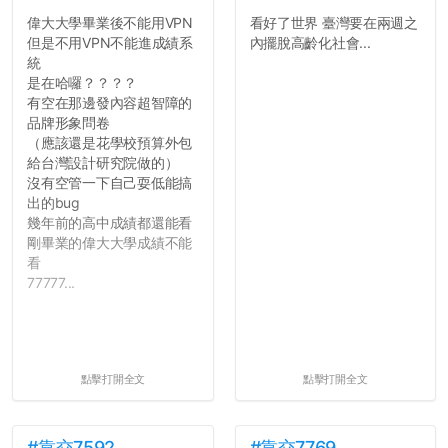
偉大大學畢業後不能用VPN
看好了世界 臺灣要在兩週之
但是不用VPN不能進成績系
內擺脫高齡化社會...
統
是在哈囉？？？？
有空在那邊發內容超智障的
品牌形象問卷
（應該還是花學校預算外包
給台灣設計研究院做的）
沒有空管一下自己耍低能搞
出的bug
幾年前的高中成績都還能看
剛畢業的偉大大學成績不能
看
77777...
點擊打開全文
點擊打開全文
#靠交7592
#靠交7769