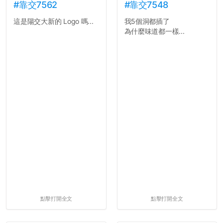
#靠交7562
#靠交7548
這是陽交大新的 Logo 嗎...
我5個洞都插了
為什麼味道都一樣...
點擊打開全文
點擊打開全文