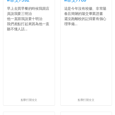
早上去買早餐的時候我跟店
這是今年沒有校徽、非常陽
員說我要三明治
春且簡陋的陽交畢業證書
他一直跟我說要十明治
還沒跑離校的記得要有個心
我們差點打起來因為他一直
理準備...
聽不懂人話...
點擊打開全文
點擊打開全文