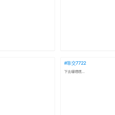
#靠交7722
下去囉嘿嘿...