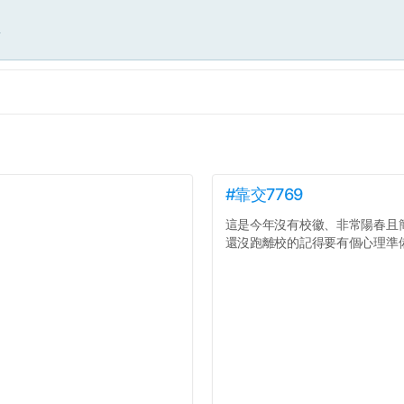
面
#靠交7769
這是今年沒有校徽、非常陽春且
還沒跑離校的記得要有個心理準備.