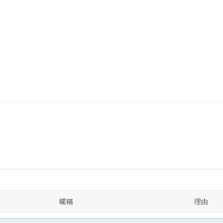
暱稱
理由