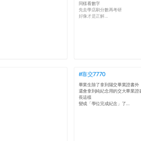
同樣看數字
先去學店刷分數再考研
好像才是正解...
#靠交7770
畢業生除了拿到陽交畢業證書外
還會拿到純紀念用的交大畢業證
長這樣
變成「學位完成紀念」了...