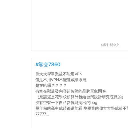
點擊打開全文
#靠交7860
偉大大學畢業後不能用VPN
但是不用VPN不能進成績系統
是在哈囉？？？？
有空在那邊發內容超智障的品牌形象問卷
（應該還是花學校預算外包給台灣設計研究院做的）
沒有空管一下自己耍低能搞出的bug
幾年前的高中成績都還能看 剛畢業的偉大大學成績不
77777...