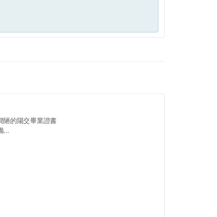
簡陋的陽交畢業證書
..