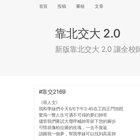
首頁
投稿
審核
文章
靠北交大 2.0
新版靠北交大 2.0 讓
#靠交2169
《尋人文》
我和學妹們今天6/6下午3:40在工四正門拍照
驚鴻一瞥人生可遇不可得的夢幻帥哥
儘管我們嘗試大聲呼喊帥哥留下您的腳步
可惜就像柏拉圖的玫瑰，一去不復返
請圓我一個夢，幫我學妹可以找到高富帥