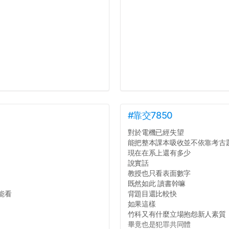
#靠交7850
對於電機已經失望
能把整本課本吸收並不依靠考古
現在在系上還有多少
說實話
教授也只看表面數字
既然如此 讀書幹嘛
能看
背題目還比較快
如果這樣
竹科又有什麼立場抱怨新人素質
畢竟也是犯罪共同體