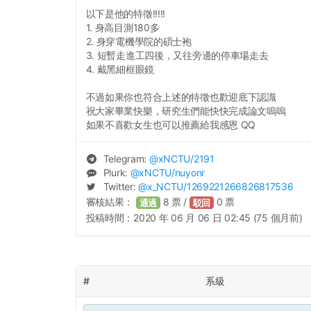
以下是他的特徵!!!!!
1. 身高目測180多
2. 身穿電機學院的碩士袍
3. 短暫走進工四後，又往旁邊的停車場走去
4. 戴黑細框眼鏡
不過如果你也符合上述的特徵也歡迎底下認識
祝大家畢業快樂，研究生們能快快完成論文嗚嗚
如果不喜歡女生也可以推薦給我感恩 QQ
Telegram:
@
xNCTU
/2191
Plurk:
@
xNCTU
/nuyonr
Twitter:
@
x_NCTU
/1269221266826817536
審核結果：
8
票 /
0
票
通過
駁回
投稿時間：
2020 年 06 月 06 日 02:45 (75 個月前)
#
系級