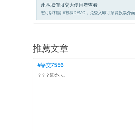
此區域僅限交大使用者查看
您可以打開
#投稿DEMO
，免登入即可預覽投票介
推薦文章
#靠交7556
？？？這啥小...