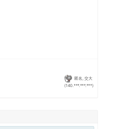
匿名, 交大
(140.***.***.***)