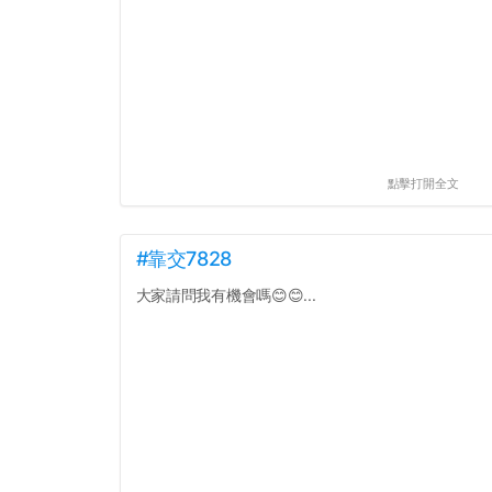
點擊打開全文
#靠交7828
大家請問我有機會嗎😊😊...