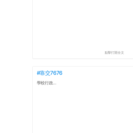
點擊打開全文
#靠交7676
學校行政...