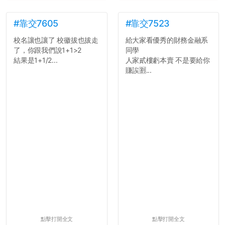
#靠交7605
#靠交7523
校名讓也讓了 校徽拔也拔走
給大家看優秀的財務金融系
了，你跟我們說1+1>2
同學
結果是1+1/2...
人家貳樓虧本賣 不是要給你
賺誒🈹...
點擊打開全文
點擊打開全文