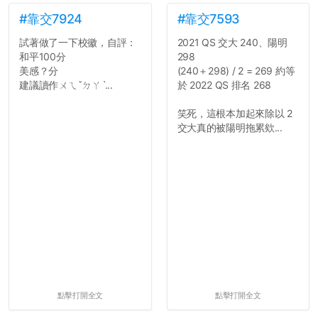
#靠交7924
#靠交7593
試著做了一下校徽，自評：
2021 QS 交大 240、陽明
和平100分
298
美感？分
(240＋298) / 2 = 269 約等
建議讀作ㄨㄟˇㄉㄚˋ...
於 2022 QS 排名 268
笑死，這根本加起來除以 2
交大真的被陽明拖累欸...
點擊打開全文
點擊打開全文