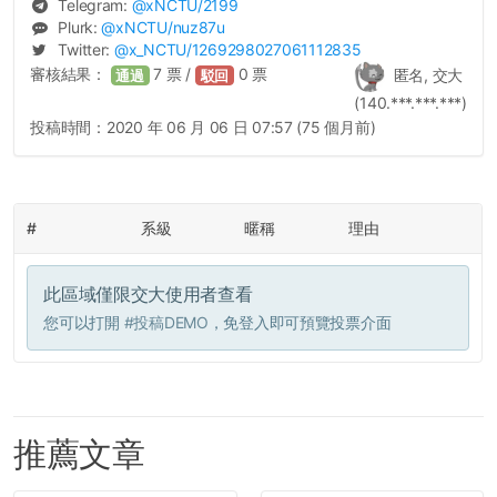
Telegram:
@
xNCTU
/2199
Plurk:
@
xNCTU
/nuz87u
Twitter:
@
x_NCTU
/1269298027061112835
審核結果：
7
票 /
0
票
匿名, 交大
通過
駁回
(140.***.***.***)
投稿時間：
2020 年 06 月 06 日 07:57 (75 個月前)
#
系級
暱稱
理由
此區域僅限交大使用者查看
您可以打開
#投稿DEMO
，免登入即可預覽投票介面
推薦文章