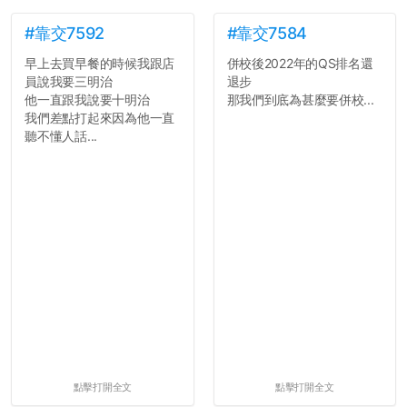
#靠交7592
#靠交7584
早上去買早餐的時候我跟店
併校後2022年的QS排名還
員說我要三明治
退步
他一直跟我說要十明治
那我們到底為甚麼要併校...
我們差點打起來因為他一直
聽不懂人話...
點擊打開全文
點擊打開全文