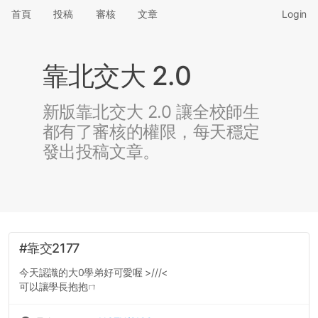
首頁
投稿
審核
文章
Login
靠北交大 2.0
新版靠北交大 2.0 讓全校師生
都有了審核的權限，每天穩定
發出投稿文章。
#靠交2177
今天認識的大0學弟好可愛喔 >///<
可以讓學長抱抱ㄇ