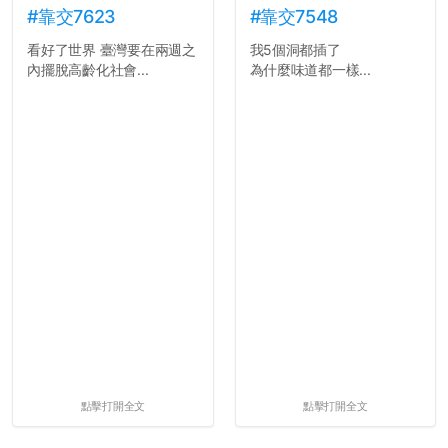
#靠交7623
#靠交7548
看好了世界 臺灣要在兩週之
我5個洞都插了
內擺脫高齡化社會...
為什麼味道都一樣...
點擊打開全文
點擊打開全文