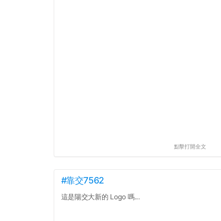
點擊打開全文
#靠交7562
這是陽交大新的 Logo 嗎...