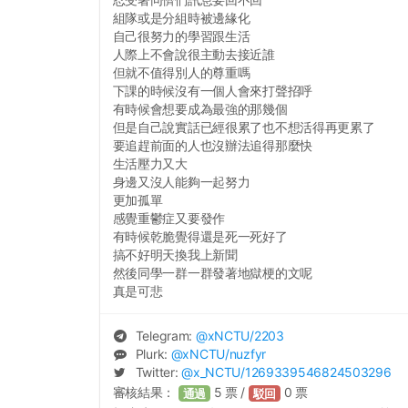
組隊或是分組時被邊緣化
自己很努力的學習跟生活
人際上不會說很主動去接近誰
但就不值得別人的尊重嗎
下課的時候沒有一個人會來打聲招呼
有時候會想要成為最強的那幾個
但是自己說實話已經很累了也不想活得再更累了
要追趕前面的人也沒辦法追得那麼快
生活壓力又大
身邊又沒人能夠一起努力
更加孤單
感覺重鬱症又要發作
有時候乾脆覺得還是死一死好了
搞不好明天換我上新聞
然後同學一群一群發著地獄梗的文呢
真是可悲
Telegram:
@
xNCTU
/2203
Plurk:
@
xNCTU
/nuzfyr
Twitter:
@
x_NCTU
/1269339546824503296
審核結果：
5
票 /
0
票
通過
駁回