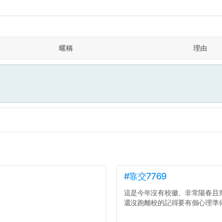
暱稱
理由
面
#靠交7769
這是今年沒有校徽、非常陽春且
還沒跑離校的記得要有個心理準備.