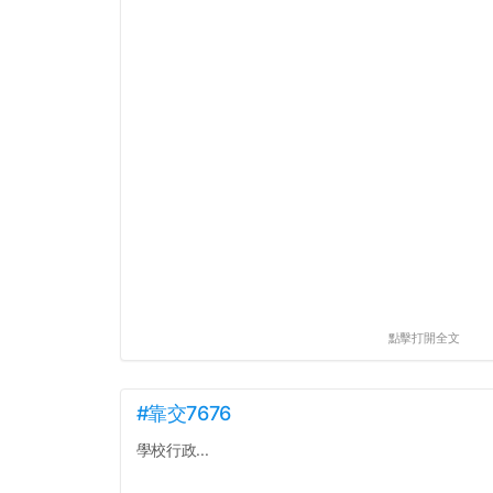
點擊打開全文
#靠交7676
學校行政...