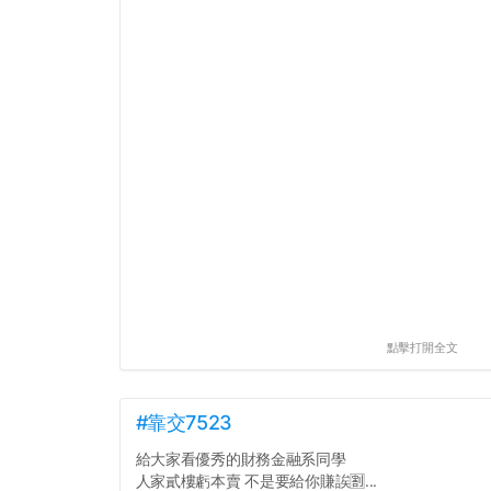
點擊打開全文
#靠交7523
給大家看優秀的財務金融系同學
人家貳樓虧本賣 不是要給你賺誒🈹...