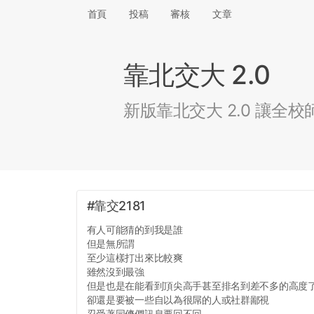
首頁
投稿
審核
文章
靠北交大 2.0
新版靠北交大 2.0 讓
#靠交2181
有人可能猜的到我是誰
但是無所謂
至少這樣打出來比較爽
雖然沒到最強
但是也是在能看到頂尖高手甚至排名到差不多的高度
卻還是要被一些自以為很屌的人或社群鄙視
忍受著同儕們訊息要回不回