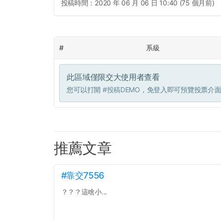
投稿時間：
2020 年 06 月 06 日 10:40 (75 個月前)
#
系級
此區域僅限交大使用者查看
您可以打開
#投稿DEMO
，免登入即可預覽投票介
推薦文章
#靠交7556
？？？這啥小...