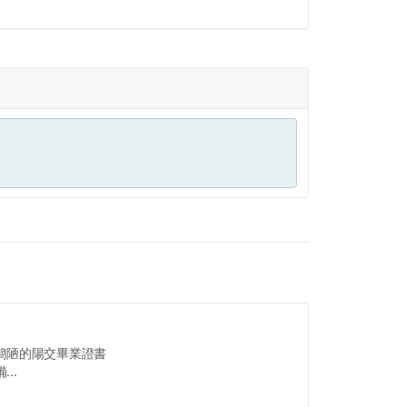
簡陋的陽交畢業證書
..