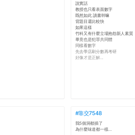
說實話
教授也只看表面數字
既然如此 讀書幹嘛
背題目還比較快
如果這樣
竹科又有什麼立場抱怨新人素質
畢竟也是犯罪共同體
同樣看數字
先去學店刷分數再考研
好像才是正解...
#靠交7548
我5個洞都插了
為什麼味道都一樣...