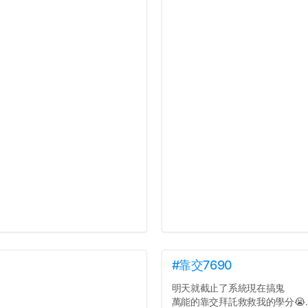
#靠交7690
明天就截止了系統現在搞鬼
萬能的靠交拜託救救我的學分😭..