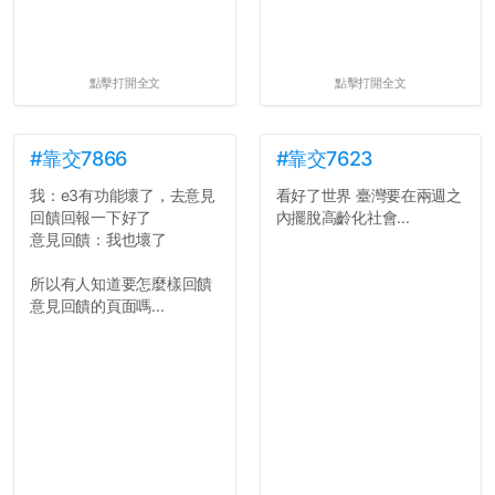
點擊打開全文
點擊打開全文
#靠交7866
#靠交7623
我：e3有功能壞了，去意見
看好了世界 臺灣要在兩週之
回饋回報一下好了
內擺脫高齡化社會...
意見回饋：我也壞了
所以有人知道要怎麼樣回饋
意見回饋的頁面嗎...