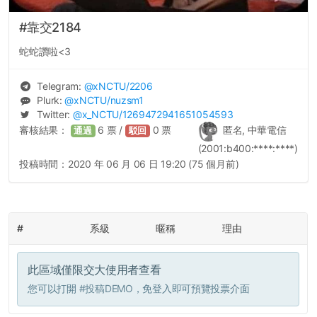
#靠交2184
蛇蛇讚啦<3
Telegram:
@
xNCTU
/2206
Plurk:
@
xNCTU
/nuzsm1
Twitter:
@
x_NCTU
/1269472941651054593
審核結果：
6
票 /
0
票
匿名, 中華電信
通過
駁回
(2001:b400:****:****)
投稿時間：
2020 年 06 月 06 日 19:20 (75 個月前)
#
系級
暱稱
理由
此區域僅限交大使用者查看
您可以打開
#投稿DEMO
，免登入即可預覽投票介面