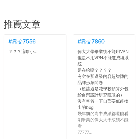
推薦文章
#靠交7556
#靠交7860
？？？這啥小...
偉大大學畢業後不能用VPN
但是不用VPN不能進成績系
統
是在哈囉？？？？
有空在那邊發內容超智障的
品牌形象問卷
（應該還是花學校預算外包
給台灣設計研究院做的）
沒有空管一下自己耍低能搞
出的bug
幾年前的高中成績都還能看
剛畢業的偉大大學成績不能
看
77777...