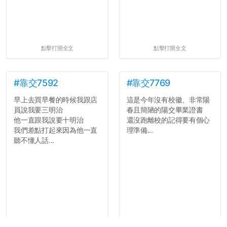
點擊打開全文
點擊打開全文
#靠交7592
#靠交7769
早上去買早餐的時候我跟店
這是今年沒有校徽、非常陽
員說我要三明治
春且簡陋的陽交畢業證書
他一直跟我說要十明治
還沒跑離校的記得要有個心
我們差點打起來因為他一直
理準備...
聽不懂人話...