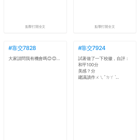
點擊打開全文
點擊打開全文
#靠交7828
#靠交7924
大家請問我有機會嗎😊😊...
試著做了一下校徽，自評：
和平100分
美感？分
建議讀作ㄨㄟˇㄉㄚˋ...