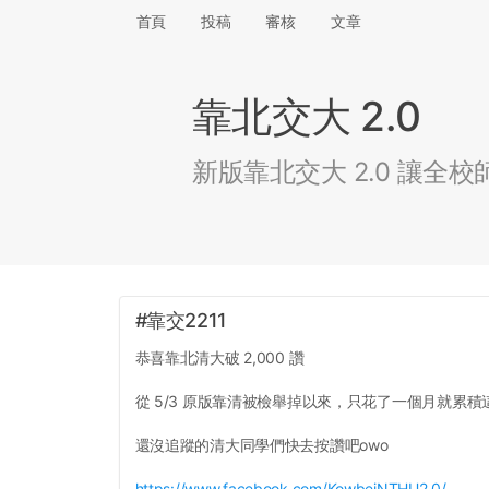
首頁
投稿
審核
文章
靠北交大 2.0
新版靠北交大 2.0 讓
#靠交2211
恭喜靠北清大破 2,000 讚
從 5/3 原版靠清被檢舉掉以來，只花了一個月就累
還沒追蹤的清大同學們快去按讚吧owo
https://www.facebook.com/KowbeiNTHU2.0/