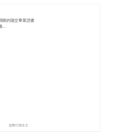
簡陋的陽交畢業證書
..
點擊打開全文