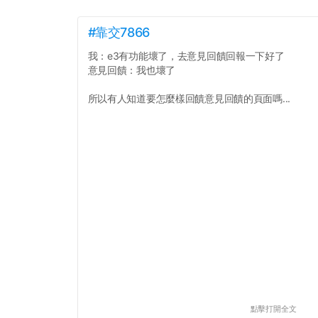
#靠交7866
我：e3有功能壞了，去意見回饋回報一下好了
意見回饋：我也壞了
所以有人知道要怎麼樣回饋意見回饋的頁面嗎...
點擊打開全文