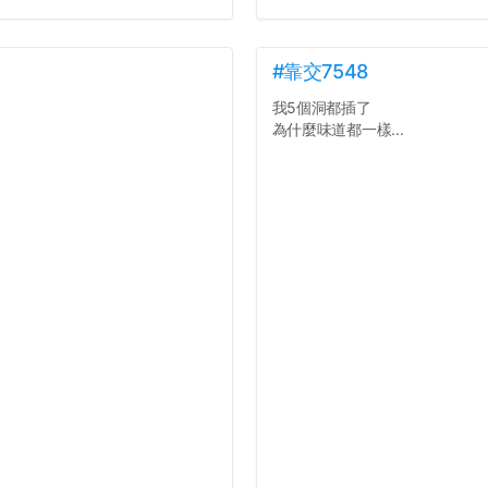
#靠交7548
我5個洞都插了
為什麼味道都一樣...