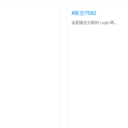
#靠交7562
這是陽交大新的 Logo 嗎...