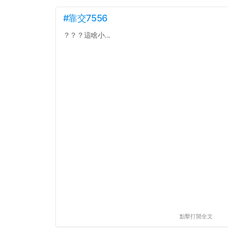
#靠交7556
？？？這啥小...
點擊打開全文