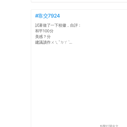
#靠交7924
試著做了一下校徽，自評：
和平100分
美感？分
建議讀作ㄨㄟˇㄉㄚˋ...
點擊打開全文