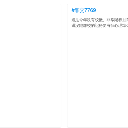
#靠交7769
這是今年沒有校徽、非常陽春且
還沒跑離校的記得要有個心理準備.