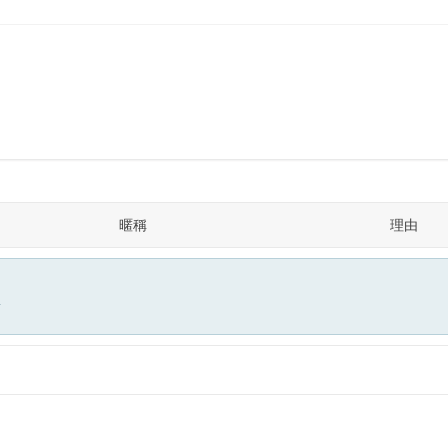
暱稱
理由
面