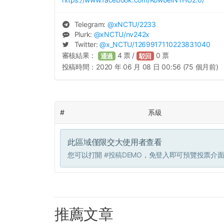
Telegram:
@
xNCTU
/2233
Plurk:
@
xNCTU
/nv242x
Twitter:
@
x_NCTU
/1269917110223831040
審核結果：
4
票 /
0
票
通過
駁回
投稿時間：
2020 年 06 月 08 日 00:56 (75 個月前)
#
系級
此區域僅限交大使用者查看
您可以打開
#投稿DEMO
，免登入即可預覽投票介
推薦文章