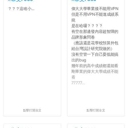
？？？這啥小...
偉大大學畢業後不能用VPN
但是不用VPN不能進成績系
統
是在哈囉？？？？
有空在那邊發內容超智障的
品牌形象問卷
（應該還是花學校預算外包
給台灣設計研究院做的）
沒有空管一下自己耍低能搞
出的bug
幾年前的高中成績都還能看
剛畢業的偉大大學成績不能
看
77777...
點擊打開全文
點擊打開全文