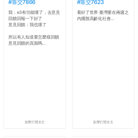
#靠交7866
#靠交7623
我：e3有功能壞了，去意見
看好了世界 臺灣要在兩週之
回饋回報一下好了
內擺脫高齡化社會...
意見回饋：我也壞了
所以有人知道要怎麼樣回饋
意見回饋的頁面嗎...
點擊打開全文
點擊打開全文