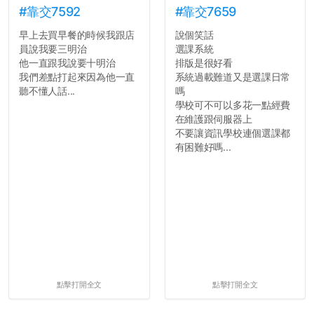
#靠交7592
#靠交7659
早上去買早餐的時候我跟店
說個笑話
員說我要三明治
選課系統
他一直跟我說要十明治
排版是很好看
我們差點打起來因為他一直
系統過載難道又是選課日常
聽不懂人話...
嗎
學校可不可以多花一點經費
在維護跟伺服器上
不要讓資訊學校連個選課都
有困難好嗎...
點擊打開全文
點擊打開全文