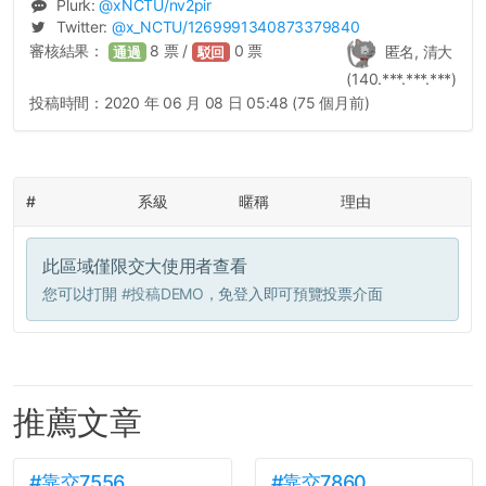
Plurk:
@
xNCTU
/nv2pir
Twitter:
@
x_NCTU
/1269991340873379840
審核結果：
8
票 /
0
票
匿名, 清大
通過
駁回
(140.***.***.***)
投稿時間：
2020 年 06 月 08 日 05:48 (75 個月前)
#
系級
暱稱
理由
此區域僅限交大使用者查看
您可以打開
#投稿DEMO
，免登入即可預覽投票介面
推薦文章
#靠交7556
#靠交7860