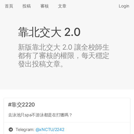
首頁
投稿
審核
文章
Login
靠北交大 2.0
新版靠北交大 2.0 讓全校師生
都有了審核的權限，每天穩定
發出投稿文章。
#靠交2220
去泳池只spa不游泳都是在打獵嗎？
Telegram:
@
xNCTU
/2242