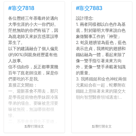
#靠交7818
#靠交7883
各位歷經三年荼毒終於邁向
設計理念:
大學生涯的小大一你們好。
1. 兩者同樣都以白色作為基
茫然無助的你們有福了，因
底，對於陽明大學來說白色
為崑老師又來妖言惑眾誤導
象徵醫事工作的「神聖」
眾生了。
2. 蛇及翅膀皆為藍色，藍色
以下的建議融合了個人偏見
表示忠貞，我將蛇的翅膀和
(約90%)與親身經歷還有他
鐵砧融為一體，看起來除了
人故事。
像一雙手指引著未來方向
信不信由你，反正都畢業幾
外，更像一雙手承載著知識
百年了崑老師沒差，屎是你
的重量。
們要吃的不是我。
3. 我將鐵鎚和金色神杖兩個
直接正文開始：
元素結合在一起，蛇攀附在
一、迎新茶會不用去，那只
鐵鎚上意味著未來的陽交大
是學長提前物色學妹跟冷落
朝向智慧醫療領域邁進!...
學弟的場合。要嘛被意淫要
嘛被無視，無論哪個都很
慘。
二、系學會會費先不要繳，
點擊打開全文
點擊打開全文
很多人一路輕鬆自在到畢業
都沒掏錢。