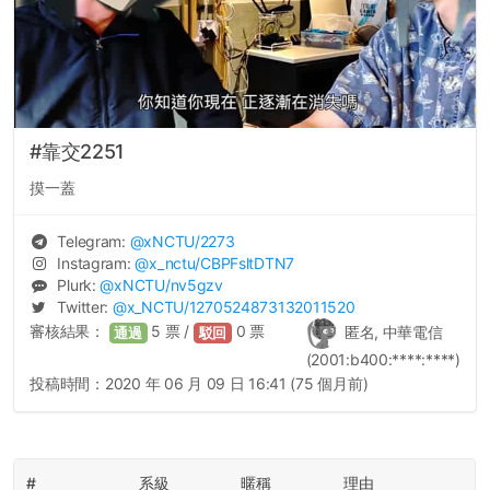
#靠交2251
摸一蓋
Telegram:
@
xNCTU
/2273
Instagram:
@
x_nctu
/CBPFsltDTN7
Plurk:
@
xNCTU
/nv5gzv
Twitter:
@
x_NCTU
/1270524873132011520
審核結果：
5
票 /
0
票
匿名, 中華電信
通過
駁回
(2001:b400:****:****)
投稿時間：
2020 年 06 月 09 日 16:41 (75 個月前)
#
系級
暱稱
理由