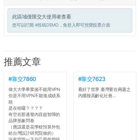
此區域僅限交大使用者查看
您可以打開
#投稿DEMO
，免登入即可預覽投票介面
推薦文章
#靠交7860
#靠交7623
偉大大學畢業後不能用VPN
看好了世界 臺灣要在兩週之
但是不用VPN不能進成績系
內擺脫高齡化社會...
統
是在哈囉？？？？
有空在那邊發內容超智障的
品牌形象問卷
（應該還是花學校預算外包
給台灣設計研究院做的）
沒有空管一下自己耍低能搞