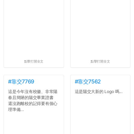
點擊打開全文
點擊打開全文
#靠交7769
#靠交7562
這是今年沒有校徽、非常陽
這是陽交大新的 Logo 嗎...
春且簡陋的陽交畢業證書
還沒跑離校的記得要有個心
理準備...