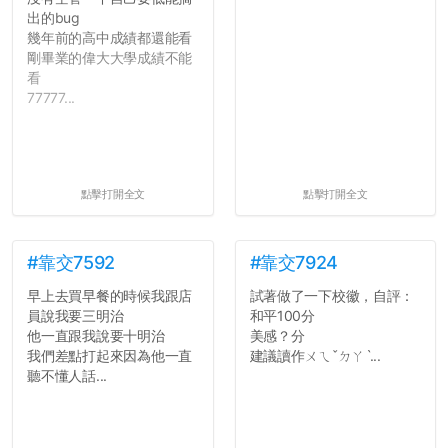
出的bug
幾年前的高中成績都還能看
剛畢業的偉大大學成績不能
看
77777...
點擊打開全文
點擊打開全文
#靠交7592
#靠交7924
早上去買早餐的時候我跟店
試著做了一下校徽，自評：
員說我要三明治
和平100分
他一直跟我說要十明治
美感？分
我們差點打起來因為他一直
建議讀作ㄨㄟˇㄉㄚˋ...
聽不懂人話...