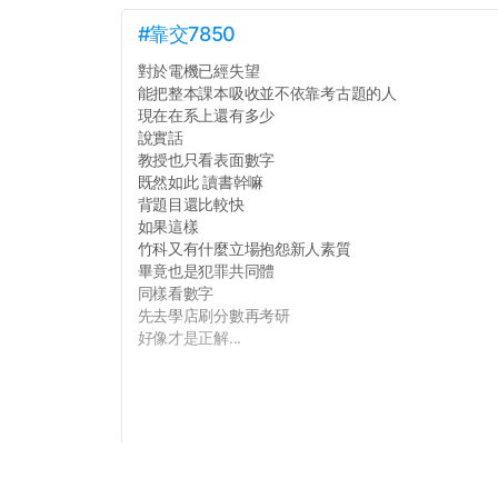
#靠交7850
對於電機已經失望
能把整本課本吸收並不依靠考古題的人
現在在系上還有多少
說實話
教授也只看表面數字
既然如此 讀書幹嘛
背題目還比較快
如果這樣
竹科又有什麼立場抱怨新人素質
畢竟也是犯罪共同體
同樣看數字
先去學店刷分數再考研
好像才是正解...
點擊打開全文