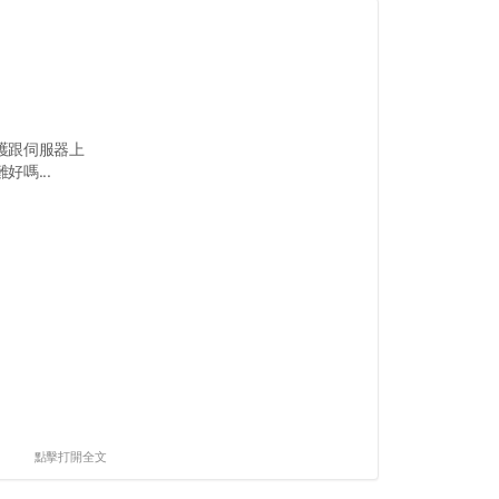
護跟伺服器上
嗎...
點擊打開全文