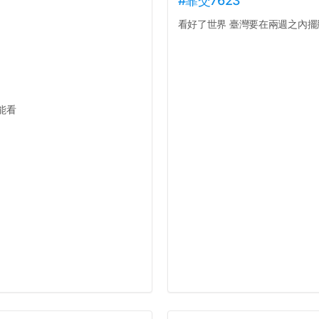
#靠交7623
看好了世界 臺灣要在兩週之內擺脫
能看