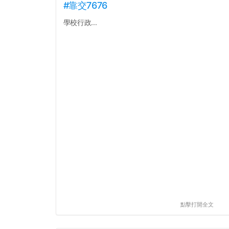
#靠交7676
學校行政...
點擊打開全文