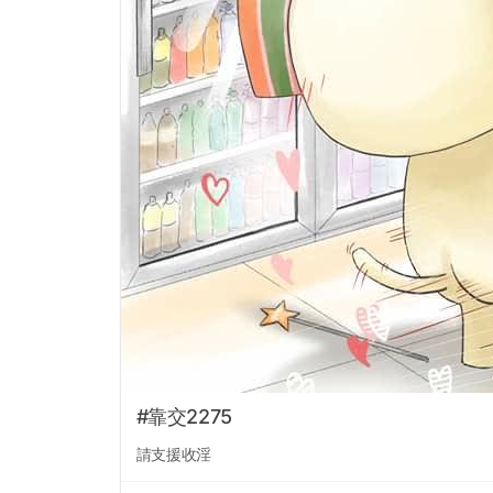
#靠交2275
請支援收淫