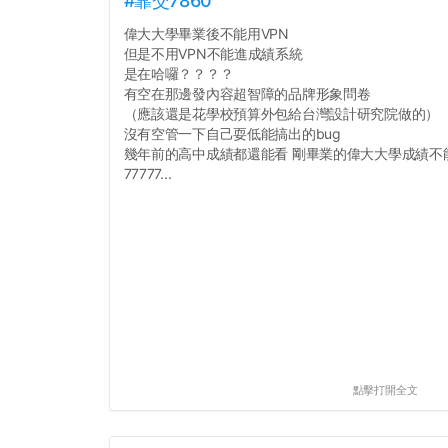
#靠交7860
偉大大學畢業後不能用VPN
但是不用VPN不能進成績系統
是在哈囉？？？？
有空在那邊發內容超智障的品牌形象問卷
（應該還是花學校預算外包給台灣設計研究院做的）
沒有空管一下自己耍低能搞出的bug
幾年前的高中成績都還能看 剛畢業的偉大大學成績不
77777...
點擊打開全文