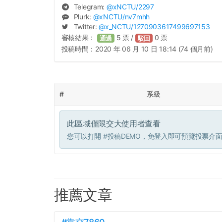
Telegram:
@
xNCTU
/2297
Plurk:
@
xNCTU
/nv7mhh
Twitter:
@
x_NCTU
/1270903617499697153
審核結果：
5
票 /
0
票
通過
駁回
投稿時間：
2020 年 06 月 10 日 18:14 (74 個月前)
#
系級
此區域僅限交大使用者查看
您可以打開
#投稿DEMO
，免登入即可預覽投票介
推薦文章