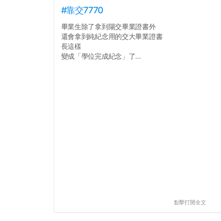
#靠交7770
畢業生除了拿到陽交畢業證書外
還會拿到純紀念用的交大畢業證書
長這樣
變成「學位完成紀念」了...
點擊打開全文