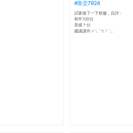
#靠交7924
試著做了一下校徽，自評：
和平100分
美感？分
建議讀作ㄨㄟˇㄉㄚˋ...