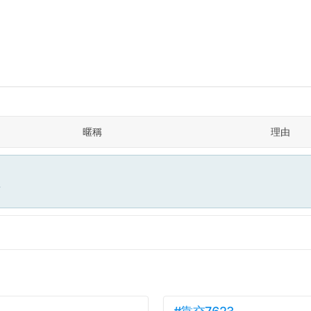
暱稱
理由
面