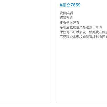
#靠交7659
說個笑話
選課系統
排版是很好看
系統過載難道又是選課日常嗎
學校可不可以多花一點經費在維
不要讓資訊學校連個選課都有困難好