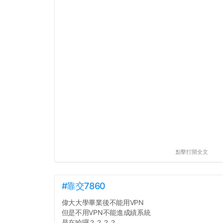
點擊打開全文
#靠交7860
偉大大學畢業後不能用VPN
但是不用VPN不能進成績系統
是在哈囉？？？？