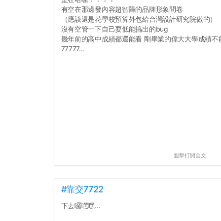
有空在那邊發內容超智障的品牌形象問卷
（應該還是花學校預算外包給台灣設計研究院做的）
沒有空管一下自己耍低能搞出的bug
幾年前的高中成績都還能看 剛畢業的偉大大學成績不
77777...
點擊打開全文
#靠交7722
下去囉嘿嘿...