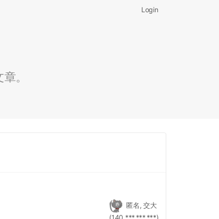
Login
文章。
匿名, 交大
(140.***.***.***)