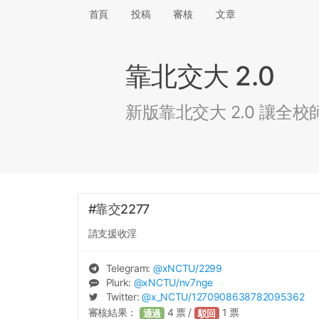
首頁
投稿
審核
文章
靠北交大 2.0
新版靠北交大 2.0 讓
#靠交2277
請支援收淫
Telegram:
@
xNCTU
/2299
Plurk:
@
xNCTU
/nv7nge
Twitter:
@
x_NCTU
/1270908638782095362
審核結果：
4
票 /
1
票
通過
駁回