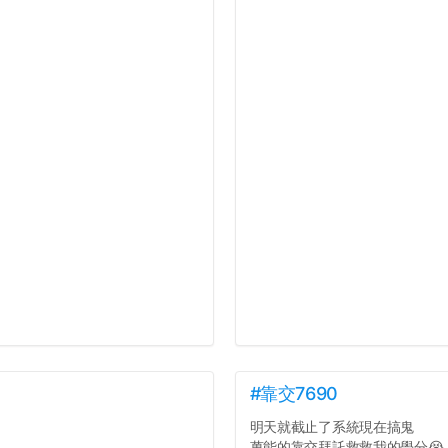
#靠交7690
明天就截止了系統現在搞鬼
萬能的靠交拜託救救我的學分😭..