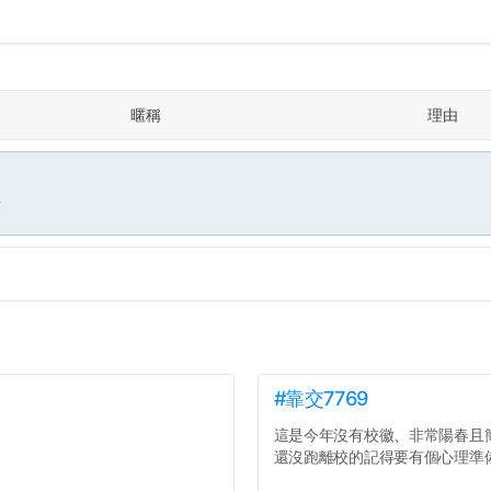
暱稱
理由
面
#靠交7769
這是今年沒有校徽、非常陽春且
還沒跑離校的記得要有個心理準備.