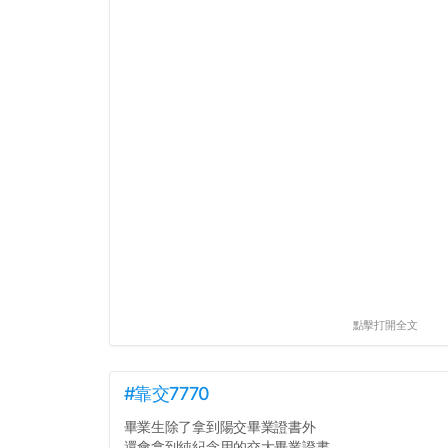
點擊打開全文
#靠交7770
畢業生除了拿到陽交畢業證書外
還會拿到純紀念用的交大畢業證書