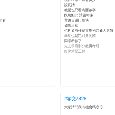
說實話
教授也只看表面數字
既然如此 讀書幹嘛
能看
背題目還比較快
如果這樣
竹科又有什麼立場抱怨新人素質
畢竟也是犯罪共同體
同樣看數字
先去學店刷分數再考研
好像才是正解...
#靠交7828
大家請問我有機會嗎😊😊...