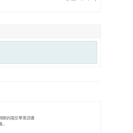
簡陋的陽交畢業證書
..