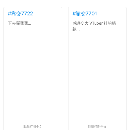
#靠交7722
#靠交7701
下去囉嘿嘿...
感謝交大 VTuber 社的捐
款...
點擊打開全文
點擊打開全文