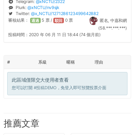
Telegram:
@
xNCTU
/2322
Plurk:
@
xNCTU
/nv9sjk
Twitter:
@
x_NCTU
/1271286123499642882
審核結果：
5
票 /
0
票
匿名, 中嘉和網
通過
駁回
(58.***.***.***)
投稿時間：
2020 年 06 月 11 日 18:44 (74 個月前)
#
系級
暱稱
理由
此區域僅限交大使用者查看
您可以打開
#投稿DEMO
，免登入即可預覽投票介面
推薦文章