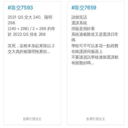
#靠交7593
#靠交7659
2021 QS 交大 240、陽明
說個笑話
298
選課系統
(240＋298) / 2 = 269 約等
排版是很好看
於 2022 QS 排名 268
系統過載難道又是選課日常
嗎
笑死，這根本加起來除以 2
學校可不可以多花一點經費
交大真的被陽明拖累欸...
在維護跟伺服器上
不要讓資訊學校連個選課都
有困難好嗎...
點擊打開全文
點擊打開全文