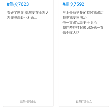
#靠交7623
#靠交7592
看好了世界 臺灣要在兩週之
早上去買早餐的時候我跟店
內擺脫高齡化社會...
員說我要三明治
他一直跟我說要十明治
我們差點打起來因為他一直
聽不懂人話...
點擊打開全文
點擊打開全文