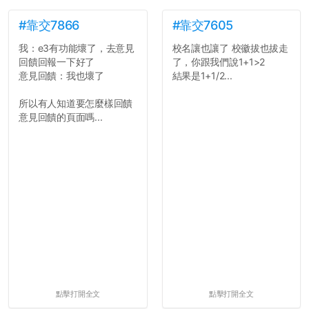
#靠交7866
#靠交7605
我：e3有功能壞了，去意見
校名讓也讓了 校徽拔也拔走
回饋回報一下好了
了，你跟我們說1+1>2
意見回饋：我也壞了
結果是1+1/2...
所以有人知道要怎麼樣回饋
意見回饋的頁面嗎...
點擊打開全文
點擊打開全文