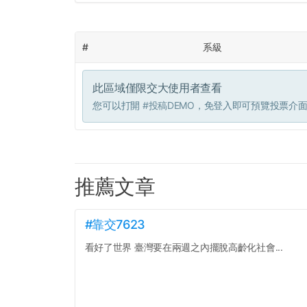
#
系級
此區域僅限交大使用者查看
您可以打開
#投稿DEMO
，免登入即可預覽投票介
推薦文章
#靠交7623
看好了世界 臺灣要在兩週之內擺脫高齡化社會...