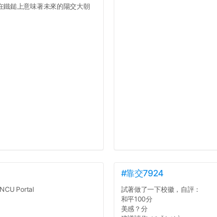
附在鐵鎚上意味著未來的陽交大朝
#靠交7924
NCU Portal
試著做了一下校徽，自評：
和平100分
美感？分