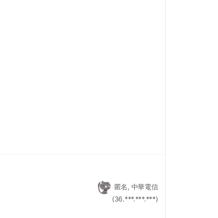
匿名, 中華電信
(36.***.***.***)