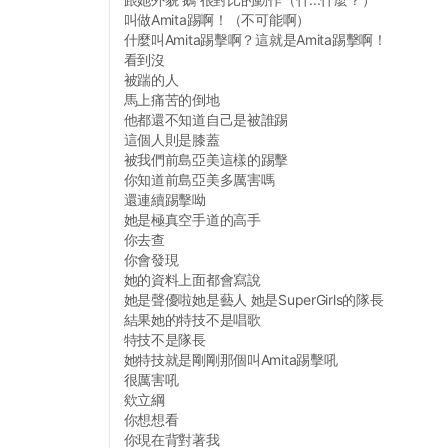
叫做Amita踢啊！（不可能啊）
什麼叫Amita踢擊啊？這就是Amita踢擊啊！
看到沒
被踹的人
馬上痛苦的倒地
他都還不知道自己是被誰踢
這個人則是膝蓋
被我們前島亞美這樣的踢擊
你知道前島亞美多厲害嗎
還連續踢擊呦
她是極真空手道的高手
你去查
你會發現
她的資料上面都會寫說
她是聲優啦她是藝人 她是SuperGirls的隊長
結果她的特技不是唱歌
特技不是隊長
她特技就是剛剛那個叫Amita踢擊吼
很厲害吼
欸立綱
你想想看
你現在背對著我