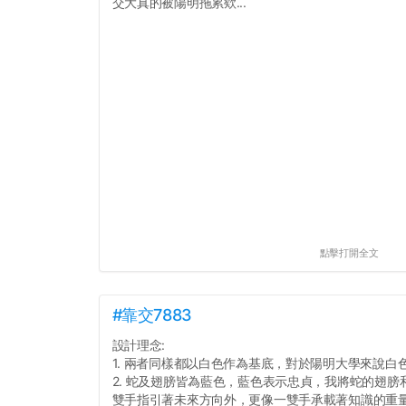
交大真的被陽明拖累欸...
點擊打開全文
#靠交7883
設計理念:
1. 兩者同樣都以白色作為基底，對於陽明大學來說白
2. 蛇及翅膀皆為藍色，藍色表示忠貞，我將蛇的翅
雙手指引著未來方向外，更像一雙手承載著知識的重