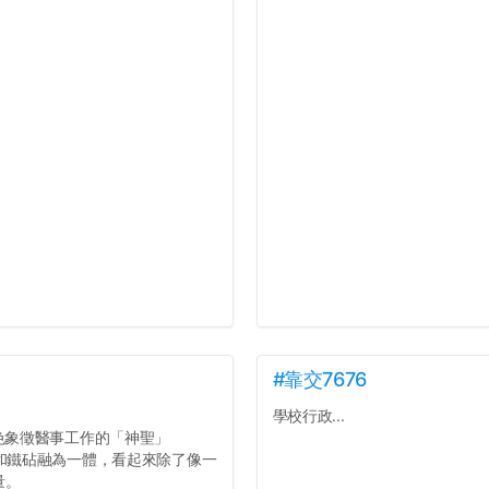
#靠交7676
學校行政...
色象徵醫事工作的「神聖」
膀和鐵砧融為一體，看起來除了像一
量。