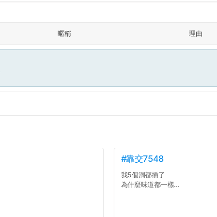
暱稱
理由
面
#靠交7548
我5個洞都插了
為什麼味道都一樣...