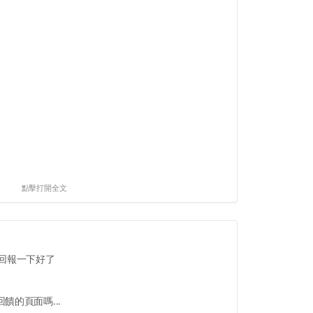
點擊打開全文
回報一下好了
饋的頁面嗎...