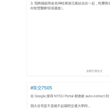
3. 我將鐵鎚和金色神杖兩個元素結合在一起，蛇攀
向智慧醫療領域邁進!...
點擊打開全文
#靠交7505
在 Google 搜尋 NYCU Portal 都會被 auto-correct 到 
我大谷哥是不是瞧不起陽明交通大學阿...