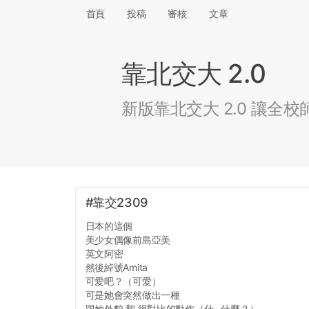
首頁
投稿
審核
文章
靠北交大 2.0
新版靠北交大 2.0 讓
#靠交2309
日本的這個
美少女偶像前島亞美
英文阿密
然後綽號Amita
可愛吧？（可愛）
可是她會突然做出一種
跟她外貌 鵝 很對比的動作（什...什麼？）