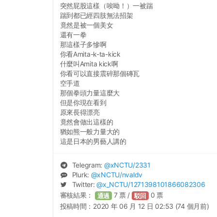
突然屁股這樣（唉呦！）一被踹
踹到都已經四肢無法招架
竟然是被一個美女
還有一拳
那這樣子多慘啊
你看Amita-k-ta-kick
什麼叫Amita kick啊
你看可以直接震碎那個磚瓦
空手道
那個拳頭力量這麼大
但是你現在看到
原來長得漂亮
竟然會做出這樣的
猶如熊一般力量大的
這是日本的男藝人講的
Telegram:
@
xNCTU
/2331
Plurk:
@
xNCTU
/nvaldv
Twitter:
@
x_NCTU
/1271398101866082306
審核結果：
7
票 /
0
票
通過
駁回
投稿時間：
2020 年 06 月 12 日 02:53 (74 個月前)