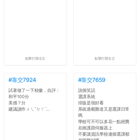
點擊打開全文
點擊打開全文
#靠交7924
#靠交7659
試著做了一下校徽，自評：
說個笑話
和平100分
選課系統
美感？分
排版是很好看
建議讀作ㄨㄟˇㄉㄚˋ...
系統過載難道又是選課日常
嗎
學校可不可以多花一點經費
在維護跟伺服器上
不要讓資訊學校連個選課都