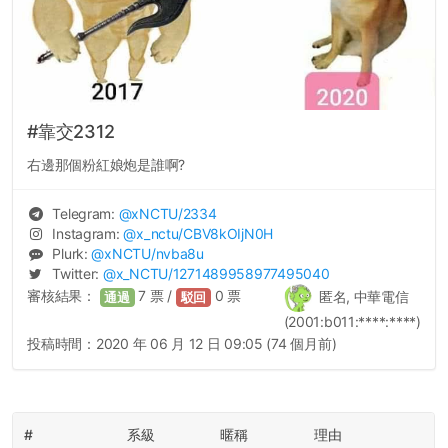
#靠交2312
右邊那個粉紅娘炮是誰啊?
Telegram:
@
xNCTU
/2334
Instagram:
@
x_nctu
/CBV8kOIjN0H
Plurk:
@
xNCTU
/nvba8u
Twitter:
@
x_NCTU
/1271489958977495040
審核結果：
7
票 /
0
票
匿名, 中華電信
通過
駁回
(2001:b011:****:****)
投稿時間：
2020 年 06 月 12 日 09:05 (74 個月前)
#
系級
暱稱
理由