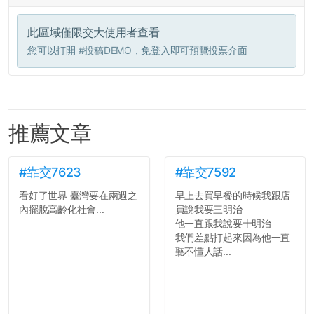
此區域僅限交大使用者查看
您可以打開
#投稿DEMO
，免登入即可預覽投票介面
推薦文章
#靠交7623
#靠交7592
看好了世界 臺灣要在兩週之
早上去買早餐的時候我跟店
內擺脫高齡化社會...
員說我要三明治
他一直跟我說要十明治
我們差點打起來因為他一直
聽不懂人話...