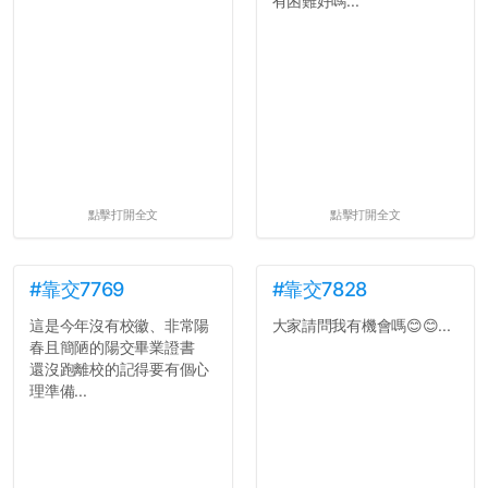
有困難好嗎...
點擊打開全文
點擊打開全文
#靠交7769
#靠交7828
這是今年沒有校徽、非常陽
大家請問我有機會嗎😊😊...
春且簡陋的陽交畢業證書
還沒跑離校的記得要有個心
理準備...