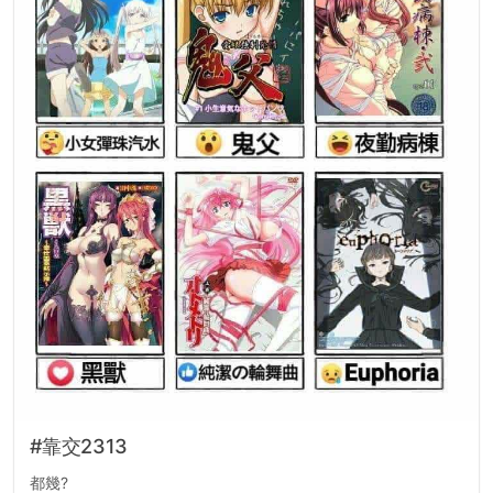
#靠交2313
都幾?