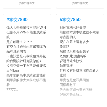
點擊打開全文
點擊打開全文
#靠交7860
#靠交7850
偉大大學畢業後不能用VPN
對於電機已經失望
但是不用VPN不能進成績系
能把整本課本吸收並不依靠
統
考古題的人
是在哈囉？？？？
現在在系上還有多少
有空在那邊發內容超智障的
說實話
品牌形象問卷
教授也只看表面數字
（應該還是花學校預算外包
既然如此 讀書幹嘛
給台灣設計研究院做的）
背題目還比較快
沒有空管一下自己耍低能搞
如果這樣
出的bug
竹科又有什麼立場抱怨新人
幾年前的高中成績都還能看
素質
剛畢業的偉大大學成績不能
畢竟也是犯罪共同體
看
同樣看數字
77777...
先去學店刷分數再考研
好像才是正解...