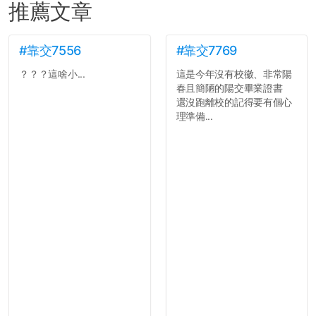
推薦文章
#靠交7556
#靠交7769
？？？這啥小...
這是今年沒有校徽、非常陽
春且簡陋的陽交畢業證書
還沒跑離校的記得要有個心
理準備...