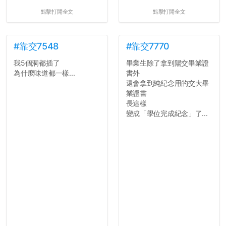
點擊打開全文
點擊打開全文
#靠交7548
#靠交7770
我5個洞都插了
畢業生除了拿到陽交畢業證
為什麼味道都一樣...
書外
還會拿到純紀念用的交大畢
業證書
長這樣
變成「學位完成紀念」了...