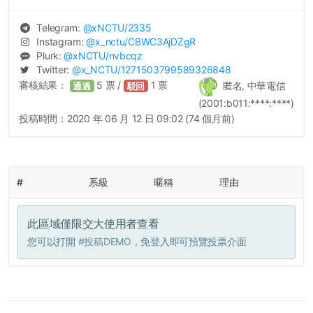
Telegram:
@
xNCTU
/2335
Instagram:
@
x_nctu
/CBWC3AjDZgR
Plurk:
@
xNCTU
/nvbcqz
Twitter:
@
x_NCTU
/1271503799589326848
審核結果：
5
票 /
1
票
匿名, 中華電信
通過
駁回
(2001:b011:****:****)
投稿時間：
2020 年 06 月 12 日 09:02 (74 個月前)
#
系級
暱稱
理由
此區域僅限交大使用者查看
您可以打開
#投稿DEMO
，免登入即可預覽投票介面