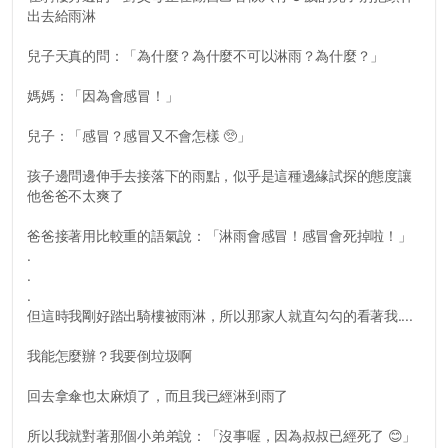
出去給雨淋
兒子天真的問：「為什麼？為什麼不可以淋雨？為什麼？」
媽媽：「因為會感冒！」
兒子：「感冒？感冒又不會怎樣 🥺」
孩子邊問邊伸手去接落下的雨點，似乎是這種邊緣試探的態度讓
他爸爸不太爽了
爸爸接著用比較重的語氣說：「淋雨會感冒！感冒會死掉啦！」
.
.
.
但這時我剛好踏出騎樓被雨淋，所以那家人就直勾勾的看著我....
我能怎麼辦？我要倒垃圾啊
回去拿傘也太麻煩了，而且我已經淋到雨了
所以我就對著那個小弟弟說：「沒事喔，因為叔叔已經死了 😊」