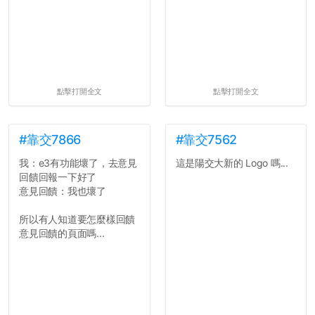
點擊打開全文
點擊打開全文
#靠交7866
#靠交7562
我：e3有功能壞了，去意見
這是陽交大新的 Logo 嗎...
回饋回報一下好了
意見回饋：我也壞了
所以有人知道要怎麼樣回饋
意見回饋的頁面嗎...