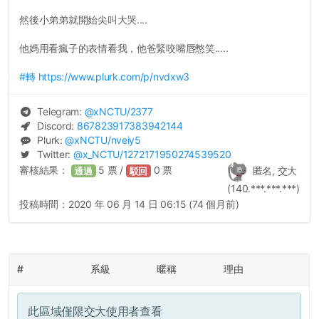
然後小弟弟就開始尖叫大哭....
他媽用看瘋子的表情看我，他爸緊咬嘴唇憋笑.....
#轉
https://www.plurk.com/p/nvdxw3
Telegram:
@
xNCTU
/2377
Discord:
867823917383942144
Plurk:
@
xNCTU
/nveiy5
Twitter:
@
x_NCTU
/1272171950274539520
審核結果：
5
票 /
0
票
匿名, 交大
通過
駁回
(140.***.***.***)
投稿時間：
2020 年 06 月 14 日 06:15 (74 個月前)
#
系級
暱稱
理由
此區域僅限交大使用者查看