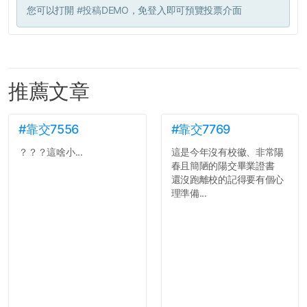
您可以打開
#投稿DEMO
，免登入即可預覽投票介面
推薦文章
#靠交7556
#靠交7769
？？？這啥小...
這是今年沒有校徽、非常陽
春且簡陋的陽交畢業證書
還沒跑離校的記得要有個心
理準備...