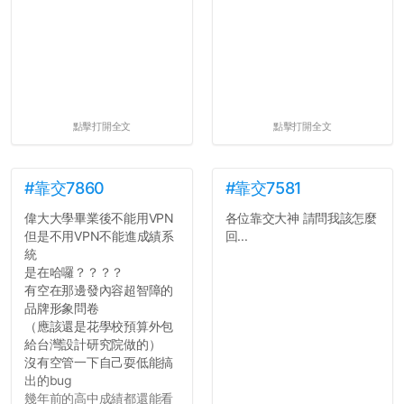
點擊打開全文
點擊打開全文
#靠交7860
#靠交7581
偉大大學畢業後不能用VPN
各位靠交大神 請問我該怎麼
但是不用VPN不能進成績系
回...
統
是在哈囉？？？？
有空在那邊發內容超智障的
品牌形象問卷
（應該還是花學校預算外包
給台灣設計研究院做的）
沒有空管一下自己耍低能搞
出的bug
幾年前的高中成績都還能看