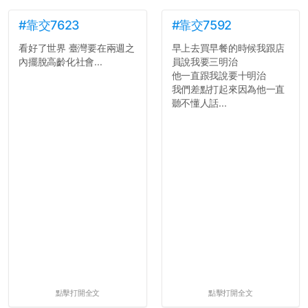
#靠交7623
#靠交7592
看好了世界 臺灣要在兩週之
早上去買早餐的時候我跟店
內擺脫高齡化社會...
員說我要三明治
他一直跟我說要十明治
我們差點打起來因為他一直
聽不懂人話...
點擊打開全文
點擊打開全文