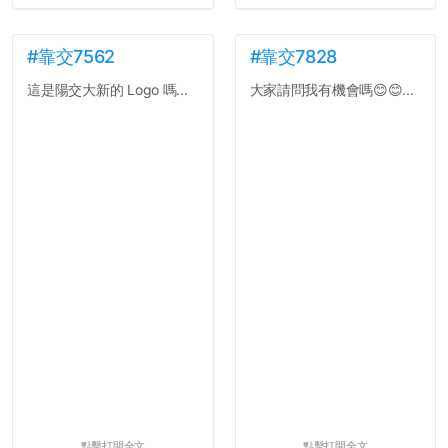
#靠交7562
#靠交7828
這是陽交大新的 Logo 嗎...
大家請問我有機會嗎😊😊...
點擊打開全文
點擊打開全文