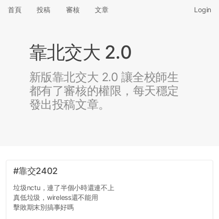
首頁
投稿
審核
文章
Login
靠北交大 2.0
新版靠北交大 2.0 讓全校師生
都有了審核的權限，每天穩定
發出投稿文章。
#靠交2402
垃圾nctu，連了半個小時還連不上
真低垃圾，wireless還不能用
擊敗期末別搞事好嗎