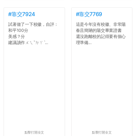
#靠交7924
#靠交7769
試著做了一下校徽，自評：
這是今年沒有校徽、非常陽
和平100分
春且簡陋的陽交畢業證書
美感？分
還沒跑離校的記得要有個心
建議讀作ㄨㄟˇㄉㄚˋ...
理準備...
點擊打開全文
點擊打開全文