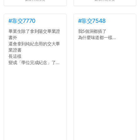
#靠交7770
#靠交7548
畢業生除了拿到陽交畢業證
我5個洞都插了
書外
為什麼味道都一樣...
還會拿到純紀念用的交大畢
業證書
長這樣
變成「學位完成紀念」了...