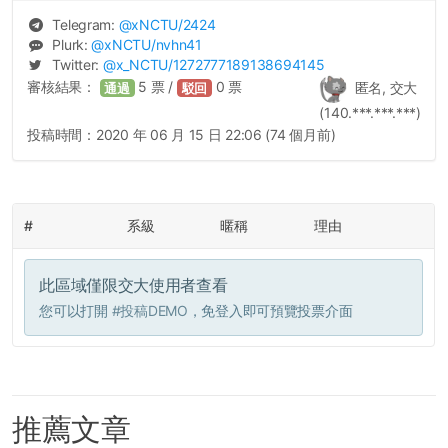
Telegram:
@
xNCTU
/2424
Plurk:
@
xNCTU
/nvhn41
Twitter:
@
x_NCTU
/1272777189138694145
審核結果：
5
票 /
0
票
匿名, 交大
通過
駁回
(140.***.***.***)
投稿時間：
2020 年 06 月 15 日 22:06 (74 個月前)
#
系級
暱稱
理由
此區域僅限交大使用者查看
您可以打開
#投稿DEMO
，免登入即可預覽投票介面
推薦文章