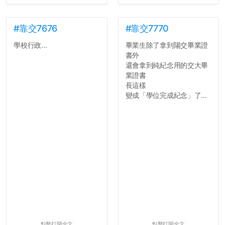
#靠交7676
#靠交7770
學校行政...
畢業生除了拿到陽交畢業證
書外
還會拿到純紀念用的交大畢
業證書
長這樣
變成「學位完成紀念」了...
點擊打開全文
點擊打開全文