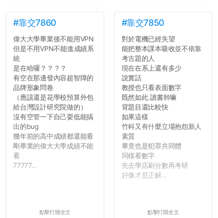
#靠交7860
#靠交7850
偉大大學畢業後不能用VPN
對於電機已經失望
但是不用VPN不能進成績系
能把整本課本吸收並不依靠
統
考古題的人
是在哈囉？？？？
現在在系上還有多少
有空在那邊發內容超智障的
說實話
品牌形象問卷
教授也只看表面數字
（應該還是花學校預算外包
既然如此 讀書幹嘛
給台灣設計研究院做的）
背題目還比較快
沒有空管一下自己耍低能搞
如果這樣
出的bug
竹科又有什麼立場抱怨新人
幾年前的高中成績都還能看
素質
剛畢業的偉大大學成績不能
畢竟也是犯罪共同體
看
同樣看數字
77777...
先去學店刷分數再考研
好像才是正解...
點擊打開全文
點擊打開全文