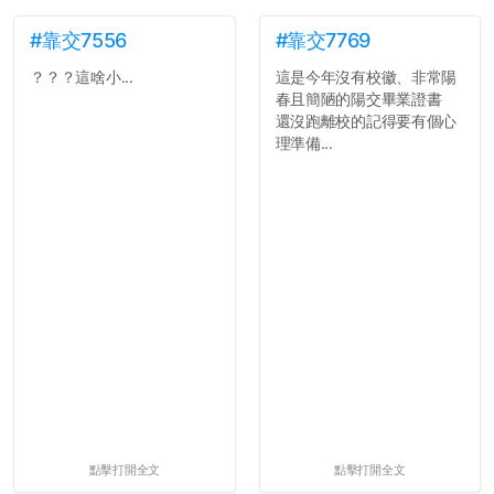
#靠交7556
#靠交7769
？？？這啥小...
這是今年沒有校徽、非常陽
春且簡陋的陽交畢業證書
還沒跑離校的記得要有個心
理準備...
點擊打開全文
點擊打開全文