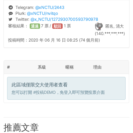
Telegram:
@
xNCTU
/2443
Plurk:
@
xNCTU
/nvitqo
Twitter:
@
x_NCTU
/1272930700593790978
審核結果：
7
票 /
1
票
匿名, 清大
通過
駁回
(140.***.***.***)
投稿時間：
2020 年 06 月 16 日 08:25 (74 個月前)
#
系級
暱稱
理由
此區域僅限交大使用者查看
您可以打開
#投稿DEMO
，免登入即可預覽投票介面
推薦文章