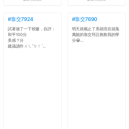
#靠交7924
#靠交7690
試著做了一下校徽，自評：
明天就截止了系統現在搞鬼
和平100分
萬能的靠交拜託救救我的學
美感？分
分😭...
建議讀作ㄨㄟˇㄉㄚˋ...