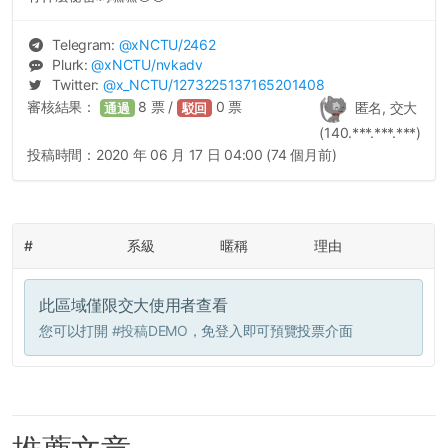
Telegram:
@
xNCTU
/2462
Plurk:
@
xNCTU
/nvkadv
Twitter:
@
x_NCTU
/1273225137165201408
審核結果：
8
票 /
0
票
匿名, 交大
通過
駁回
(140.***.***.***)
投稿時間：
2020 年 06 月 17 日 04:00 (74 個月前)
#
系級
暱稱
理由
此區域僅限交大使用者查看
您可以打開
#投稿DEMO
，免登入即可預覽投票介面