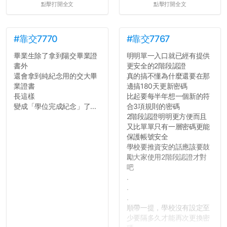
點擊打開全文
點擊打開全文
#靠交7770
#靠交7767
畢業生除了拿到陽交畢業證
明明單一入口就已經有提供
書外
更安全的2階段認證
還會拿到純紀念用的交大畢
真的搞不懂為什麼還要在那
業證書
邊搞180天更新密碼
長這樣
比起要每半年想一個新的符
變成「學位完成紀念」了...
合3項規則的密碼
2階段認證明明更方便而且
又比單單只有一層密碼更能
保護帳號安全
學校要推資安的話應該要鼓
勵大家使用2階段認證才對
吧
.
.
.
順帶一提，學校沒有設定至
少要隔多久才能再次更換密