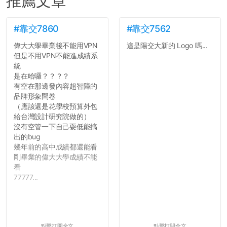
推薦文章
#靠交7860
#靠交7562
偉大大學畢業後不能用VPN
這是陽交大新的 Logo 嗎...
但是不用VPN不能進成績系
統
是在哈囉？？？？
有空在那邊發內容超智障的
品牌形象問卷
（應該還是花學校預算外包
給台灣設計研究院做的）
沒有空管一下自己耍低能搞
出的bug
幾年前的高中成績都還能看
剛畢業的偉大大學成績不能
看
77777...
點擊打開全文
點擊打開全文