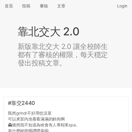
首頁
投稿
審核
文章
Login
靠北交大 2.0
新版靠北交大 2.0 讓全校師生
都有了審核的權限，每天穩定
發出投稿文章。
#靠交2440
既然grindr不好用也沒菜
可以來室內池看看滿滿的鮮肉啊
👻雖然我不知道為啥會有人專程來spa..
有什麼秘密嗎嘿嘿🤪🤪