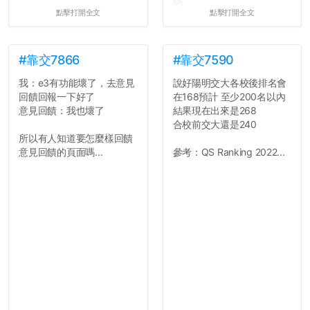
碼
點擊打開全文
點擊打開全文
所以只要重新設定4次密碼
就能夠改回原本的喔
剛剛試過是行得通的，這還
真是安全呢...
#靠交7866
#靠交7590
我：e3有功能壞了，去意見
說好陽明交大各校後排名會
回饋回報一下好了
在168預計 至少200名以內
意見回饋：我也壞了
結果現在出來是268
合校前交大還是240
所以有人知道要怎麼樣回饋
意見回饋的頁面嗎...
參考：QS Ranking 2022...