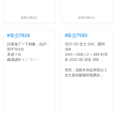
點擊打開全文
點擊打開全文
#靠交7924
#靠交7593
試著做了一下校徽，自評：
2021 QS 交大 240、陽明
和平100分
298
美感？分
(240＋298) / 2 = 269 約等
建議讀作ㄨㄟˇㄉㄚˋ...
於 2022 QS 排名 268
笑死，這根本加起來除以 2
交大真的被陽明拖累欸...