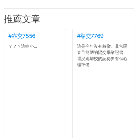
推薦文章
#靠交7556
#靠交7769
？？？這啥小...
這是今年沒有校徽、非常陽
春且簡陋的陽交畢業證書
還沒跑離校的記得要有個心
理準備...