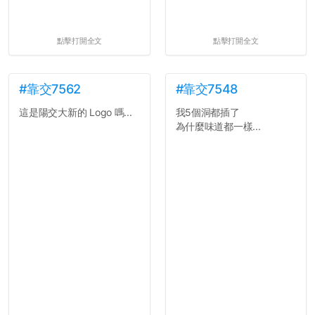
點擊打開全文
點擊打開全文
#靠交7562
#靠交7548
這是陽交大新的 Logo 嗎...
我5個洞都插了
為什麼味道都一樣...