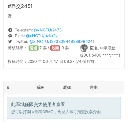
#靠交2451
野
Telegram:
@
xNCTU
/2473
Plurk:
@
xNCTU
/nvkx2v
Twitter:
@
x_NCTU
/1273309449289994241
審核結果：
7
票 /
0
票
匿名, 中華電信
通過
駁回
(2001:b400:****:****)
投稿時間：
2020 年 06 月 17 日 09:27 (74 個月前)
#
系級
暱稱
理由
此區域僅限交大使用者查看
您可以打開
#投稿DEMO
，免登入即可預覽投票介面