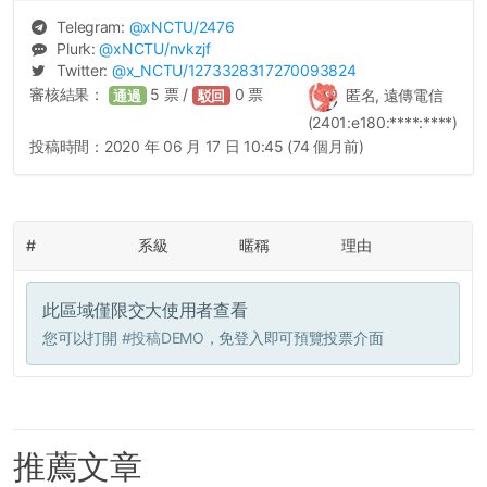
Telegram:
@
xNCTU
/2476
Plurk:
@
xNCTU
/nvkzjf
Twitter:
@
x_NCTU
/1273328317270093824
審核結果：
5
票 /
0
票
匿名, 遠傳電信
通過
駁回
(2401:e180:****:****)
投稿時間：
2020 年 06 月 17 日 10:45 (74 個月前)
#
系級
暱稱
理由
此區域僅限交大使用者查看
您可以打開
#投稿DEMO
，免登入即可預覽投票介面
推薦文章