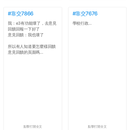
#靠交7866
#靠交7676
我：e3有功能壞了，去意見
學校行政...
回饋回報一下好了
意見回饋：我也壞了
所以有人知道要怎麼樣回饋
意見回饋的頁面嗎...
點擊打開全文
點擊打開全文