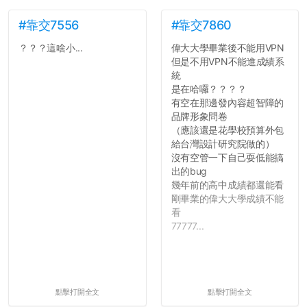
#靠交7556
#靠交7860
？？？這啥小...
偉大大學畢業後不能用VPN
但是不用VPN不能進成績系
統
是在哈囉？？？？
有空在那邊發內容超智障的
品牌形象問卷
（應該還是花學校預算外包
給台灣設計研究院做的）
沒有空管一下自己耍低能搞
出的bug
幾年前的高中成績都還能看
剛畢業的偉大大學成績不能
看
77777...
點擊打開全文
點擊打開全文