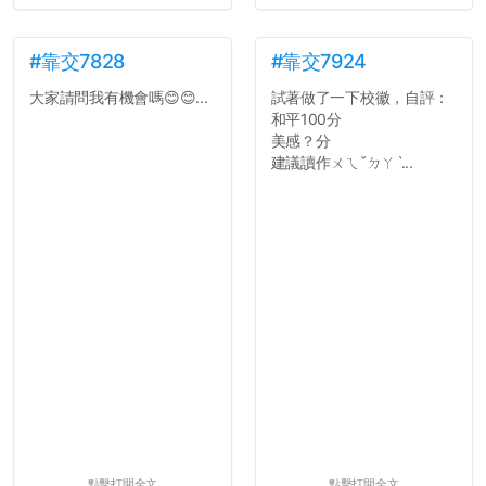
#靠交7828
#靠交7924
大家請問我有機會嗎😊😊...
試著做了一下校徽，自評：
和平100分
美感？分
建議讀作ㄨㄟˇㄉㄚˋ...
點擊打開全文
點擊打開全文