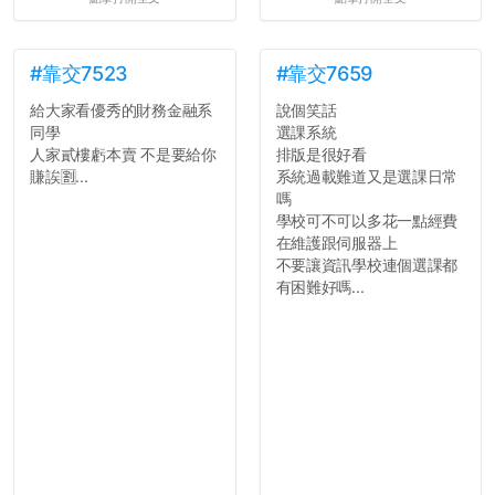
#靠交7523
#靠交7659
給大家看優秀的財務金融系
說個笑話
同學
選課系統
人家貳樓虧本賣 不是要給你
排版是很好看
賺誒🈹...
系統過載難道又是選課日常
嗎
學校可不可以多花一點經費
在維護跟伺服器上
不要讓資訊學校連個選課都
有困難好嗎...