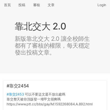
首頁
投稿
審核
文章
Login
靠北交大 2.0
新版靠北交大 2.0 讓全校師生
都有了審核的權限，每天穩定
發出投稿文章。
#靠交2454
#靠交2453
可以不要盜文還不放出處嗎
靠交整天被你洗版發一堆甲文很爽嗎
https://www.ptt.cc/bbs/gay/M.1592268084.A.892.html