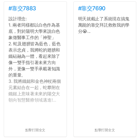
#靠交7883
#靠交7690
設計理念:
明天就截止了系統現在搞鬼
1. 兩者同樣都以白色作為基
萬能的靠交拜託救救我的學
底，對於陽明大學來說白色
分😭...
象徵醫事工作的「神聖」
2. 蛇及翅膀皆為藍色，藍色
表示忠貞，我將蛇的翅膀和
鐵砧融為一體，看起來除了
像一雙手指引著未來方向
外，更像一雙手承載著知識
的重量。
3. 我將鐵鎚和金色神杖兩個
元素結合在一起，蛇攀附在
鐵鎚上意味著未來的陽交大
朝向智慧醫療領域邁進!...
點擊打開全文
點擊打開全文