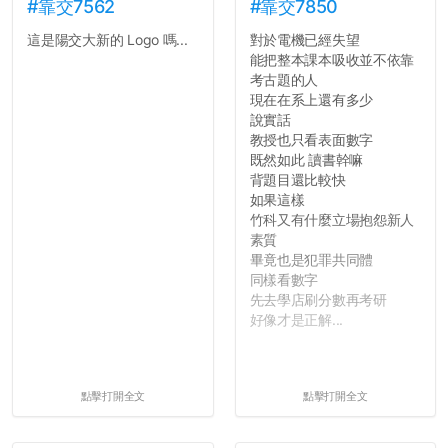
#靠交7562
#靠交7850
這是陽交大新的 Logo 嗎...
對於電機已經失望
能把整本課本吸收並不依靠
考古題的人
現在在系上還有多少
說實話
教授也只看表面數字
既然如此 讀書幹嘛
背題目還比較快
如果這樣
竹科又有什麼立場抱怨新人
素質
畢竟也是犯罪共同體
同樣看數字
先去學店刷分數再考研
好像才是正解...
點擊打開全文
點擊打開全文