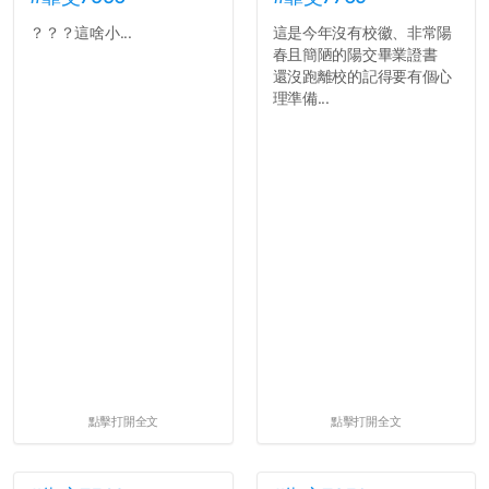
？？？這啥小...
這是今年沒有校徽、非常陽
春且簡陋的陽交畢業證書
還沒跑離校的記得要有個心
理準備...
點擊打開全文
點擊打開全文