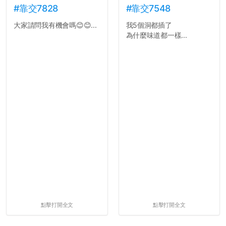
#靠交7828
#靠交7548
大家請問我有機會嗎😊😊...
我5個洞都插了
為什麼味道都一樣...
點擊打開全文
點擊打開全文