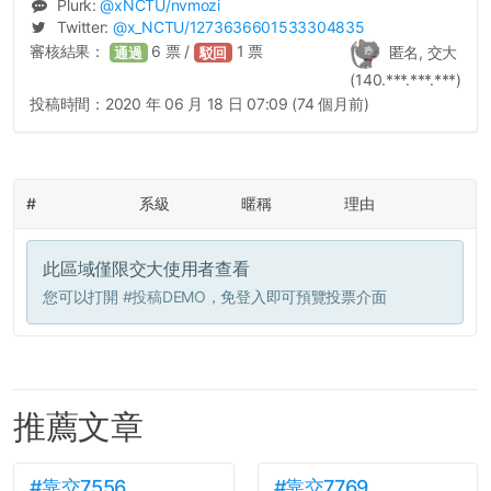
Plurk:
@
xNCTU
/nvmozi
Twitter:
@
x_NCTU
/1273636601533304835
審核結果：
6
票 /
1
票
匿名, 交大
通過
駁回
(140.***.***.***)
投稿時間：
2020 年 06 月 18 日 07:09 (74 個月前)
#
系級
暱稱
理由
此區域僅限交大使用者查看
您可以打開
#投稿DEMO
，免登入即可預覽投票介面
推薦文章
#靠交7556
#靠交7769