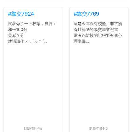
#靠交7924
#靠交7769
試著做了一下校徽，自評：
這是今年沒有校徽、非常陽
和平100分
春且簡陋的陽交畢業證書
美感？分
還沒跑離校的記得要有個心
建議讀作ㄨㄟˇㄉㄚˋ...
理準備...
點擊打開全文
點擊打開全文