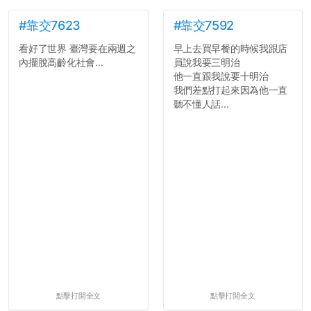
#靠交7623
#靠交7592
看好了世界 臺灣要在兩週之
早上去買早餐的時候我跟店
內擺脫高齡化社會...
員說我要三明治
他一直跟我說要十明治
我們差點打起來因為他一直
聽不懂人話...
點擊打開全文
點擊打開全文