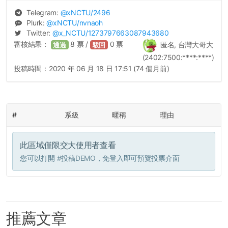
Telegram:
@
xNCTU
/2496
Plurk:
@
xNCTU
/nvnaoh
Twitter:
@
x_NCTU
/1273797663087943680
審核結果：
8
票 /
0
票
匿名, 台灣大哥大
通過
駁回
(2402:7500:****:****)
投稿時間：
2020 年 06 月 18 日 17:51 (74 個月前)
#
系級
暱稱
理由
此區域僅限交大使用者查看
您可以打開
#投稿DEMO
，免登入即可預覽投票介面
推薦文章