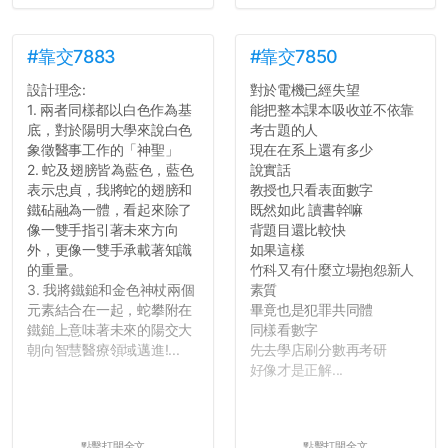
#靠交7883
#靠交7850
設計理念:
對於電機已經失望
1. 兩者同樣都以白色作為基
能把整本課本吸收並不依靠
底，對於陽明大學來說白色
考古題的人
象徵醫事工作的「神聖」
現在在系上還有多少
2. 蛇及翅膀皆為藍色，藍色
說實話
表示忠貞，我將蛇的翅膀和
教授也只看表面數字
鐵砧融為一體，看起來除了
既然如此 讀書幹嘛
像一雙手指引著未來方向
背題目還比較快
外，更像一雙手承載著知識
如果這樣
的重量。
竹科又有什麼立場抱怨新人
3. 我將鐵鎚和金色神杖兩個
素質
元素結合在一起，蛇攀附在
畢竟也是犯罪共同體
鐵鎚上意味著未來的陽交大
同樣看數字
朝向智慧醫療領域邁進!...
先去學店刷分數再考研
好像才是正解...
點擊打開全文
點擊打開全文