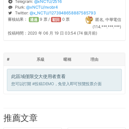
Telegram:
@
xNCTU
/2516
Plurk:
@
xNCTU
/nvobr4
Twitter:
@
x_NCTU
/1273948658887585793
審核結果：
9
票 /
0
票
匿名, 中華電信
通過
駁回
(114.***.***.***)
投稿時間：
2020 年 06 月 19 日 03:54 (74 個月前)
#
系級
暱稱
理由
此區域僅限交大使用者查看
您可以打開
#投稿DEMO
，免登入即可預覽投票介面
推薦文章