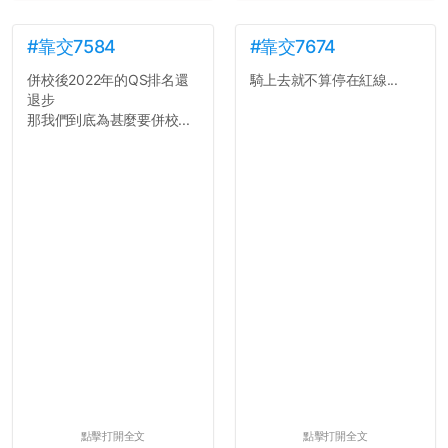
就能夠改回原本的喔
剛剛試過是行得通的，這還
真是安全呢...
#靠交7584
#靠交7674
併校後2022年的QS排名還
騎上去就不算停在紅線...
退步
那我們到底為甚麼要併校...
點擊打開全文
點擊打開全文