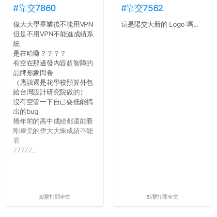
#靠交7860
#靠交7562
偉大大學畢業後不能用VPN
這是陽交大新的 Logo 嗎...
但是不用VPN不能進成績系
統
是在哈囉？？？？
有空在那邊發內容超智障的
品牌形象問卷
（應該還是花學校預算外包
給台灣設計研究院做的）
沒有空管一下自己耍低能搞
出的bug
幾年前的高中成績都還能看
剛畢業的偉大大學成績不能
看
77777...
點擊打開全文
點擊打開全文