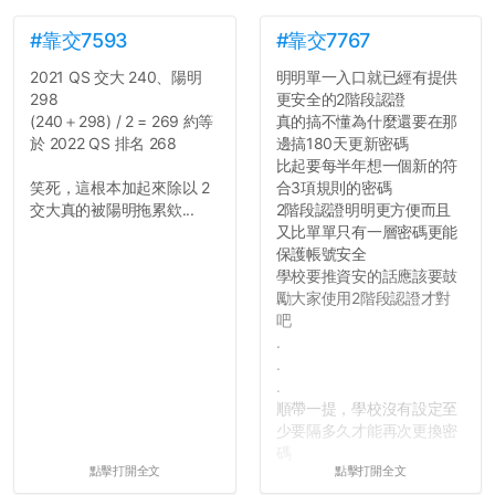
#靠交7593
#靠交7767
2021 QS 交大 240、陽明
明明單一入口就已經有提供
298
更安全的2階段認證
(240＋298) / 2 = 269 約等
真的搞不懂為什麼還要在那
於 2022 QS 排名 268
邊搞180天更新密碼
比起要每半年想一個新的符
笑死，這根本加起來除以 2
合3項規則的密碼
交大真的被陽明拖累欸...
2階段認證明明更方便而且
又比單單只有一層密碼更能
保護帳號安全
學校要推資安的話應該要鼓
勵大家使用2階段認證才對
吧
.
.
.
順帶一提，學校沒有設定至
少要隔多久才能再次更換密
碼
點擊打開全文
點擊打開全文
所以只要重新設定4次密碼