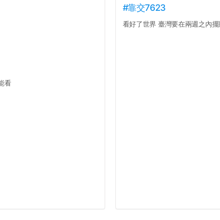
#靠交7623
看好了世界 臺灣要在兩週之內擺脫
能看