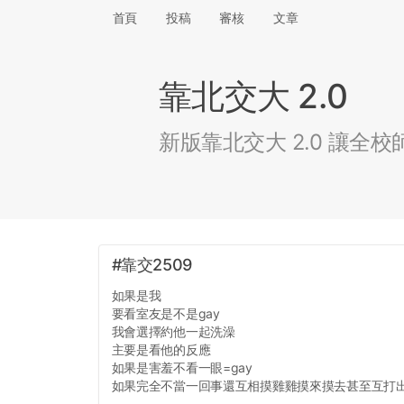
首頁
投稿
審核
文章
靠北交大 2.0
新版靠北交大 2.0 讓
#靠交2509
如果是我
要看室友是不是gay
我會選擇約他一起洗澡
主要是看他的反應
如果是害羞不看一眼=gay
如果完全不當一回事還互相摸雞雞摸來摸去甚至互打