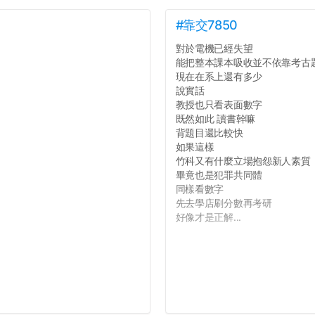
#靠交7850
對於電機已經失望
能把整本課本吸收並不依靠考古
現在在系上還有多少
說實話
教授也只看表面數字
既然如此 讀書幹嘛
背題目還比較快
如果這樣
竹科又有什麼立場抱怨新人素質
畢竟也是犯罪共同體
同樣看數字
先去學店刷分數再考研
好像才是正解...