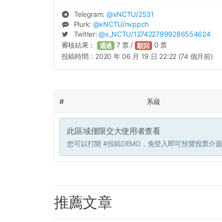
Telegram:
@
xNCTU
/2531
Plurk:
@
xNCTU
/nvppch
Twitter:
@
x_NCTU
/1274227999286554624
審核結果：
7
票 /
0
票
通過
駁回
投稿時間：
2020 年 06 月 19 日 22:22 (74 個月前)
#
系級
此區域僅限交大使用者查看
您可以打開
#投稿DEMO
，免登入即可預覽投票介
推薦文章