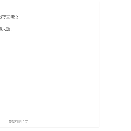
我要三明治
話...
點擊打開全文