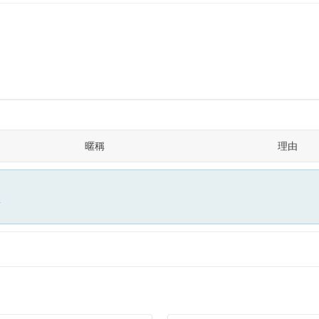
暱稱
理由
面