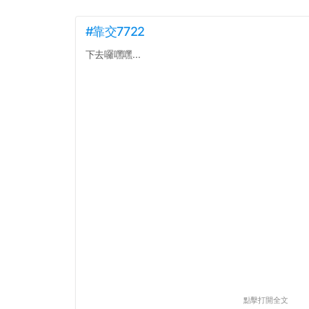
#靠交7722
下去囉嘿嘿...
點擊打開全文