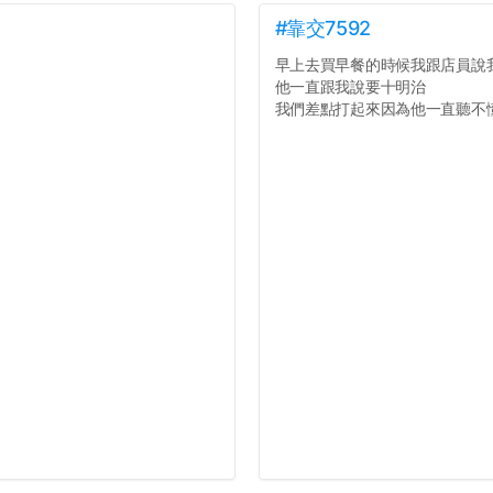
#靠交7592
早上去買早餐的時候我跟店員說
他一直跟我說要十明治
我們差點打起來因為他一直聽不懂人