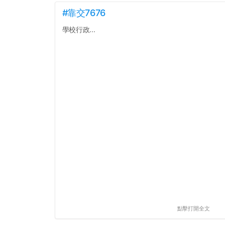
#靠交7676
學校行政...
點擊打開全文