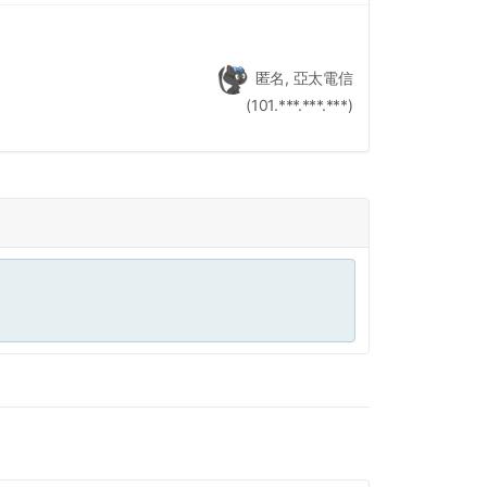
匿名, 亞太電信
(101.***.***.***)