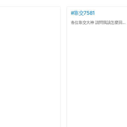
#靠交7581
各位靠交大神 請問我該怎麼回...