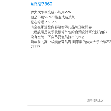
#靠交7860
偉大大學畢業後不能用VPN
但是不用VPN不能進成績系統
是在哈囉？？？？
有空在那邊發內容超智障的品牌形象問卷
（應該還是花學校預算外包給台灣設計研究院做的）
沒有空管一下自己耍低能搞出的bug
幾年前的高中成績都還能看 剛畢業的偉大大學成績不
77777...
點擊打開全文