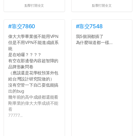
點擊打開全文
點擊打開全文
#靠交7860
#靠交7548
偉大大學畢業後不能用VPN
我5個洞都插了
但是不用VPN不能進成績系
為什麼味道都一樣...
統
是在哈囉？？？？
有空在那邊發內容超智障的
品牌形象問卷
（應該還是花學校預算外包
給台灣設計研究院做的）
沒有空管一下自己耍低能搞
出的bug
幾年前的高中成績都還能看
剛畢業的偉大大學成績不能
看
77777...