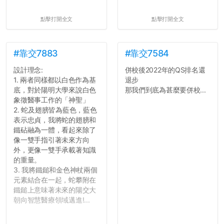
點擊打開全文
點擊打開全文
#靠交7883
#靠交7584
設計理念:
併校後2022年的QS排名還
1. 兩者同樣都以白色作為基
退步
底，對於陽明大學來說白色
那我們到底為甚麼要併校...
象徵醫事工作的「神聖」
2. 蛇及翅膀皆為藍色，藍色
表示忠貞，我將蛇的翅膀和
鐵砧融為一體，看起來除了
像一雙手指引著未來方向
外，更像一雙手承載著知識
的重量。
3. 我將鐵鎚和金色神杖兩個
元素結合在一起，蛇攀附在
鐵鎚上意味著未來的陽交大
朝向智慧醫療領域邁進!...