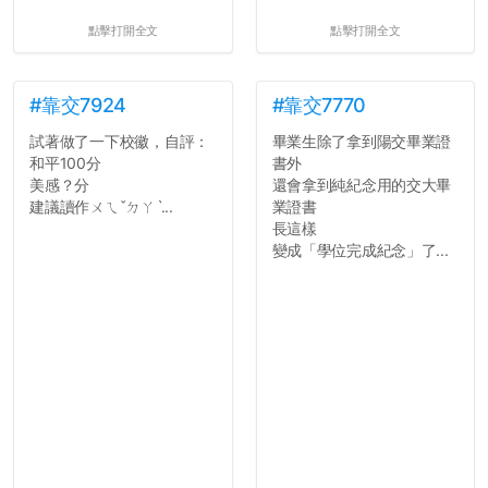
點擊打開全文
點擊打開全文
#靠交7924
#靠交7770
試著做了一下校徽，自評：
畢業生除了拿到陽交畢業證
和平100分
書外
美感？分
還會拿到純紀念用的交大畢
建議讀作ㄨㄟˇㄉㄚˋ...
業證書
長這樣
變成「學位完成紀念」了...