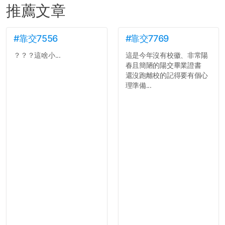
推薦文章
#靠交7556
#靠交7769
？？？這啥小...
這是今年沒有校徽、非常陽
春且簡陋的陽交畢業證書
還沒跑離校的記得要有個心
理準備...