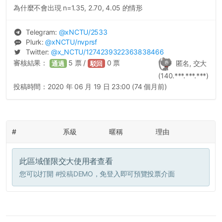
為什麼不會出現 n=1.35, 2.70, 4.05 的情形
Telegram:
@
xNCTU
/2533
Plurk:
@
xNCTU
/nvprsf
Twitter:
@
x_NCTU
/1274239322363838466
審核結果：
5
票 /
0
票
匿名, 交大
通過
駁回
(140.***.***.***)
投稿時間：
2020 年 06 月 19 日 23:00 (74 個月前)
#
系級
暱稱
理由
此區域僅限交大使用者查看
您可以打開
#投稿DEMO
，免登入即可預覽投票介面