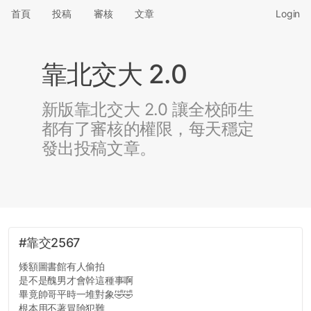
首頁
投稿
審核
文章
Login
靠北交大 2.0
新版靠北交大 2.0 讓全校師生
都有了審核的權限，每天穩定
發出投稿文章。
#靠交2567
矮額圖書館有人偷拍
是不是醜男才會幹這種事啊
畢竟帥哥平時一堆對象🤣🤣
根本用不著冒險犯難