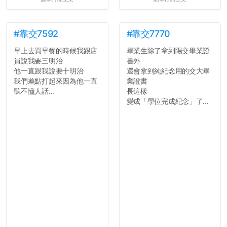
#靠交7592
#靠交7770
早上去買早餐的時候我跟店
畢業生除了拿到陽交畢業證
員說我要三明治
書外
他一直跟我說要十明治
還會拿到純紀念用的交大畢
我們差點打起來因為他一直
業證書
聽不懂人話...
長這樣
變成「學位完成紀念」了...