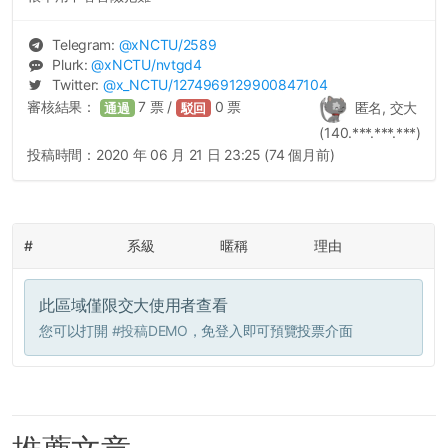
Telegram:
@
xNCTU
/2589
Plurk:
@
xNCTU
/nvtgd4
Twitter:
@
x_NCTU
/1274969129900847104
審核結果：
7
票 /
0
票
匿名, 交大
通過
駁回
(140.***.***.***)
投稿時間：
2020 年 06 月 21 日 23:25 (74 個月前)
#
系級
暱稱
理由
此區域僅限交大使用者查看
您可以打開
#投稿DEMO
，免登入即可預覽投票介面