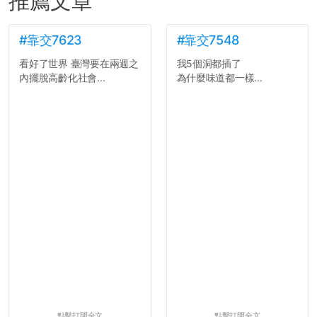
推薦文章
#靠交7623
#靠交7548
看好了世界 臺灣要在兩週之
我5個洞都插了
內擺脫高齡化社會...
為什麼味道都一樣...
點擊打開全文
點擊打開全文