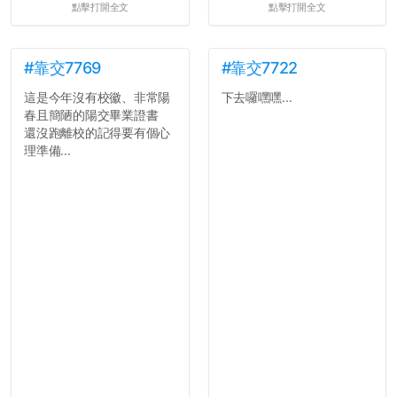
點擊打開全文
點擊打開全文
#靠交7769
#靠交7722
這是今年沒有校徽、非常陽
下去囉嘿嘿...
春且簡陋的陽交畢業證書
還沒跑離校的記得要有個心
理準備...