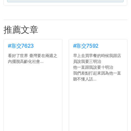
推薦文章
#靠交7623
#靠交7592
看好了世界 臺灣要在兩週之
早上去買早餐的時候我跟店
內擺脫高齡化社會...
員說我要三明治
他一直跟我說要十明治
我們差點打起來因為他一直
聽不懂人話...