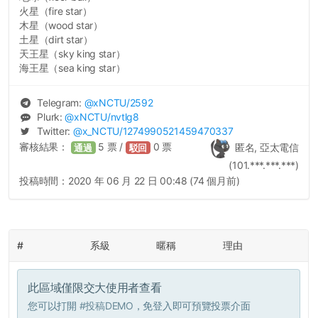
火星（fire star）
木星（wood star）
土星（dirt star）
天王星（sky king star）
海王星（sea king star）
Telegram:
@
xNCTU
/2592
Plurk:
@
xNCTU
/nvtlg8
Twitter:
@
x_NCTU
/1274990521459470337
審核結果：
5
票 /
0
票
匿名, 亞太電信
通過
駁回
(101.***.***.***)
投稿時間：
2020 年 06 月 22 日 00:48 (74 個月前)
#
系級
暱稱
理由
此區域僅限交大使用者查看
您可以打開
#投稿DEMO
，免登入即可預覽投票介面