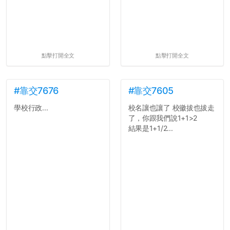
點擊打開全文
點擊打開全文
#靠交7676
#靠交7605
學校行政...
校名讓也讓了 校徽拔也拔走
了，你跟我們說1+1>2
結果是1+1/2...