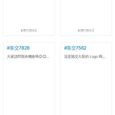
點擊打開全文
點擊打開全文
#靠交7828
#靠交7562
大家請問我有機會嗎😊😊...
這是陽交大新的 Logo 嗎...