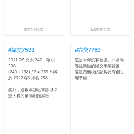
點擊打開全文
點擊打開全文
#靠交7593
#靠交7769
2021 QS 交大 240、陽明
這是今年沒有校徽、非常陽
298
春且簡陋的陽交畢業證書
(240＋298) / 2 = 269 約等
還沒跑離校的記得要有個心
於 2022 QS 排名 268
理準備...
笑死，這根本加起來除以 2
交大真的被陽明拖累欸...