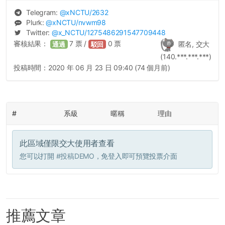
Telegram:
@
xNCTU
/2632
Plurk:
@
xNCTU
/nvwm98
Twitter:
@
x_NCTU
/1275486291547709448
審核結果：
7
票 /
0
票
匿名, 交大
通過
駁回
(140.***.***.***)
投稿時間：
2020 年 06 月 23 日 09:40 (74 個月前)
#
系級
暱稱
理由
此區域僅限交大使用者查看
您可以打開
#投稿DEMO
，免登入即可預覽投票介面
推薦文章