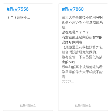
#靠交7556
#靠交7860
？？？這啥小...
偉大大學畢業後不能用VPN
但是不用VPN不能進成績系
統
是在哈囉？？？？
有空在那邊發內容超智障的
品牌形象問卷
（應該還是花學校預算外包
給台灣設計研究院做的）
沒有空管一下自己耍低能搞
出的bug
幾年前的高中成績都還能看
剛畢業的偉大大學成績不能
看
77777...
點擊打開全文
點擊打開全文