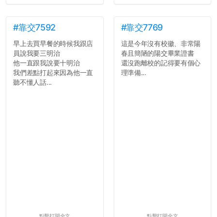
#靠交7592
#靠交7769
早上去買早餐的時候我跟店
這是今年沒有校徽、非常陽
員說我要三明治
春且簡陋的陽交畢業證書
他一直跟我說要十明治
還沒跑離校的記得要有個心
我們差點打起來因為他一直
理準備...
聽不懂人話...
點擊打開全文
點擊打開全文