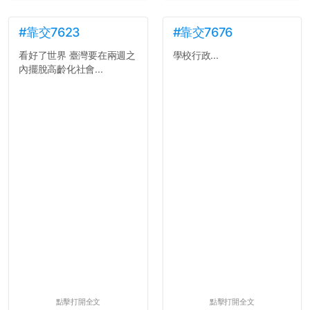
#靠交7623
#靠交7676
看好了世界 臺灣要在兩週之
學校行政...
內擺脫高齡化社會...
點擊打開全文
點擊打開全文