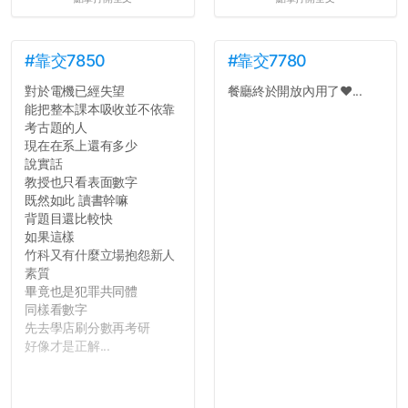
#靠交7850
#靠交7780
對於電機已經失望
餐廳終於開放內用了❤️...
能把整本課本吸收並不依靠
考古題的人
現在在系上還有多少
說實話
教授也只看表面數字
既然如此 讀書幹嘛
背題目還比較快
如果這樣
竹科又有什麼立場抱怨新人
素質
畢竟也是犯罪共同體
同樣看數字
先去學店刷分數再考研
好像才是正解...