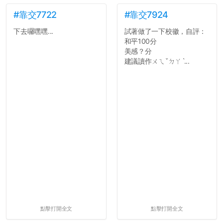
#靠交7722
#靠交7924
下去囉嘿嘿...
試著做了一下校徽，自評：
和平100分
美感？分
建議讀作ㄨㄟˇㄉㄚˋ...
點擊打開全文
點擊打開全文