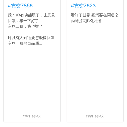
#靠交7866
#靠交7623
我：e3有功能壞了，去意見
看好了世界 臺灣要在兩週之
回饋回報一下好了
內擺脫高齡化社會...
意見回饋：我也壞了
所以有人知道要怎麼樣回饋
意見回饋的頁面嗎...
點擊打開全文
點擊打開全文