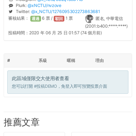
Plurk:
@
xNCTU
/nvzove
Twitter:
@
x_NCTU
/1276095302273863681
審核結果：
6
票 /
1
票
匿名, 中華電信
通過
駁回
(2001:b400:****:****)
投稿時間：
2020 年 06 月 25 日 01:57 (74 個月前)
#
系級
暱稱
理由
此區域僅限交大使用者查看
您可以打開
#投稿DEMO
，免登入即可預覽投票介面
推薦文章