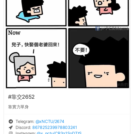
#靠交2652
靠實力單身
Telegram:
@
xNCTU
/2674
Discord:
867825239978803241
Instagram:
@
x_nctu
/CB2q1SoDTtS