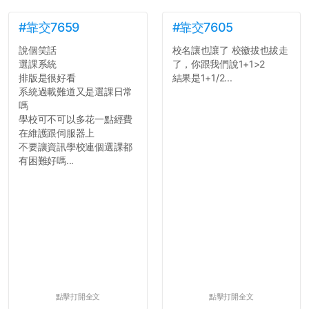
#靠交7659
#靠交7605
說個笑話
校名讓也讓了 校徽拔也拔走
選課系統
了，你跟我們說1+1>2
排版是很好看
結果是1+1/2...
系統過載難道又是選課日常
嗎
學校可不可以多花一點經費
在維護跟伺服器上
不要讓資訊學校連個選課都
有困難好嗎...
點擊打開全文
點擊打開全文