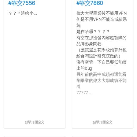
#靠交7556
#靠交7860
？？？這啥小...
偉大大學畢業後不能用VPN
但是不用VPN不能進成績系
統
是在哈囉？？？？
有空在那邊發內容超智障的
品牌形象問卷
（應該還是花學校預算外包
給台灣設計研究院做的）
沒有空管一下自己耍低能搞
出的bug
幾年前的高中成績都還能看
剛畢業的偉大大學成績不能
看
77777...
點擊打開全文
點擊打開全文