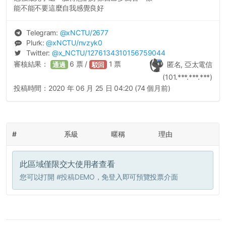
能不能不要這麼自我感覺良好
Telegram:
@
xNCTU
/2677
Plurk:
@
xNCTU
/nvzyk0
Twitter:
@
x_NCTU
/1276134310156759044
審核結果：
6
票 /
1
票
匿名, 亞太電信
通過
駁回
(101.***.***.***)
投稿時間：
2020 年 06 月 25 日 04:20 (74 個月前)
#
系級
暱稱
理由
此區域僅限交大使用者查看
您可以打開
#投稿DEMO
，免登入即可預覽投票介面