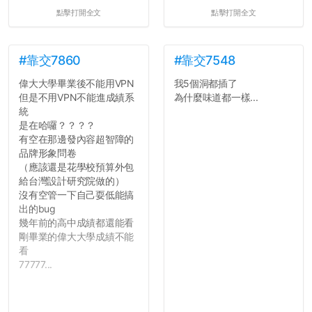
點擊打開全文
點擊打開全文
#靠交7860
#靠交7548
偉大大學畢業後不能用VPN
我5個洞都插了
但是不用VPN不能進成績系
為什麼味道都一樣...
統
是在哈囉？？？？
有空在那邊發內容超智障的
品牌形象問卷
（應該還是花學校預算外包
給台灣設計研究院做的）
沒有空管一下自己耍低能搞
出的bug
幾年前的高中成績都還能看
剛畢業的偉大大學成績不能
看
77777...