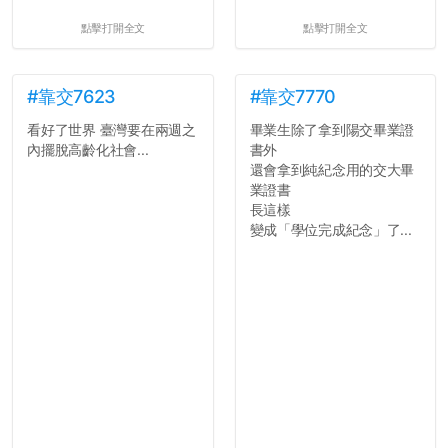
點擊打開全文
點擊打開全文
#靠交7623
#靠交7770
看好了世界 臺灣要在兩週之
畢業生除了拿到陽交畢業證
內擺脫高齡化社會...
書外
還會拿到純紀念用的交大畢
業證書
長這樣
變成「學位完成紀念」了...