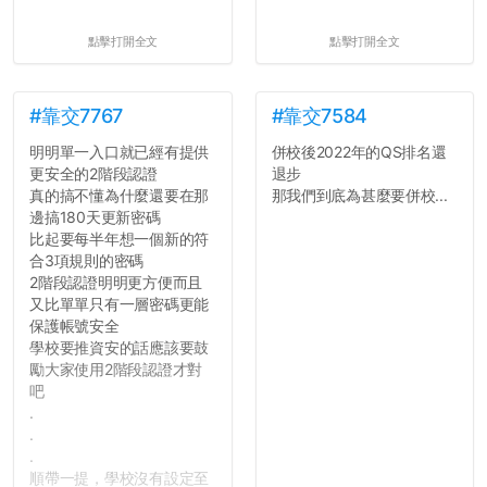
點擊打開全文
點擊打開全文
#靠交7767
#靠交7584
明明單一入口就已經有提供
併校後2022年的QS排名還
更安全的2階段認證
退步
真的搞不懂為什麼還要在那
那我們到底為甚麼要併校...
邊搞180天更新密碼
比起要每半年想一個新的符
合3項規則的密碼
2階段認證明明更方便而且
又比單單只有一層密碼更能
保護帳號安全
學校要推資安的話應該要鼓
勵大家使用2階段認證才對
吧
.
.
.
順帶一提，學校沒有設定至