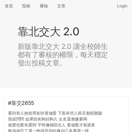
首頁
投稿
審核
文章
Login
靠北交大 2.0
新版靠北交大 2.0 讓全校師生
都有了審核的權限，每天穩定
發出投稿文章。
#靠交2655
看到有人抱怨男友吵著做愛 下面有些人留言都很難聽
我就問問 如果技術夠好夠久 女友還會嫌棄嗎
做愛也要有愛阿 平時像個陌生人 要做愛才靠過來
勉強做完了還一臉得意的好像自己多厲害一樣