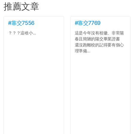
推薦文章
#靠交7556
#靠交7769
？？？這啥小...
這是今年沒有校徽、非常陽
春且簡陋的陽交畢業證書
還沒跑離校的記得要有個心
理準備...