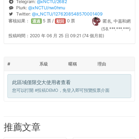
Telegram:
@
xNCTU
/2682
Plurk:
@
xNCTU
/nw0hmu
Twitter:
@
x_NCTU
/1276208548570001409
審核結果：
5
票 /
0
票
匿名, 中嘉和網
通過
駁回
(58.***.***.***)
投稿時間：
2020 年 06 月 25 日 09:21 (74 個月前)
#
系級
暱稱
理由
此區域僅限交大使用者查看
您可以打開
#投稿DEMO
，免登入即可預覽投票介面
推薦文章