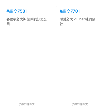
#靠交7581
#靠交7701
各位靠交大神 請問我該怎麼
感謝交大 VTuber 社的捐
回...
款...
點擊打開全文
點擊打開全文