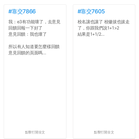
#靠交7866
#靠交7605
我：e3有功能壞了，去意見
校名讓也讓了 校徽拔也拔走
回饋回報一下好了
了，你跟我們說1+1>2
意見回饋：我也壞了
結果是1+1/2...
所以有人知道要怎麼樣回饋
意見回饋的頁面嗎...
點擊打開全文
點擊打開全文