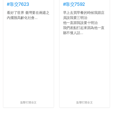
#靠交7623
#靠交7592
看好了世界 臺灣要在兩週之
早上去買早餐的時候我跟店
內擺脫高齡化社會...
員說我要三明治
他一直跟我說要十明治
我們差點打起來因為他一直
聽不懂人話...
點擊打開全文
點擊打開全文