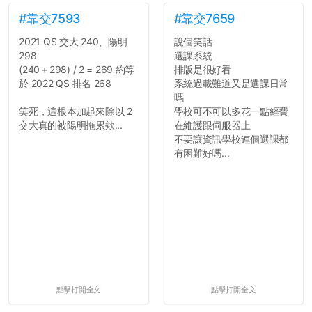
#靠交7593
#靠交7659
2021 QS 交大 240、陽明
說個笑話
298
選課系統
(240＋298) / 2 = 269 約等
排版是很好看
於 2022 QS 排名 268
系統過載難道又是選課日常
嗎
笑死，這根本加起來除以 2
學校可不可以多花一點經費
交大真的被陽明拖累欸...
在維護跟伺服器上
不要讓資訊學校連個選課都
有困難好嗎...
點擊打開全文
點擊打開全文