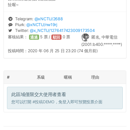
扯喔~
Telegram:
@
xNCTU
/2688
Plurk:
@
xNCTU
/nw19rj
Twitter:
@
x_NCTU
/1276417423009173504
審核結果：
5
票 /
0
票
匿名, 中華電信
通過
駁回
(2001:b400:****:****)
投稿時間：
2020 年 06 月 25 日 23:20 (74 個月前)
#
系級
暱稱
理由
此區域僅限交大使用者查看
您可以打開
#投稿DEMO
，免登入即可預覽投票介面