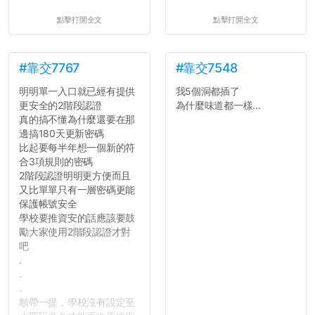
點擊打開全文
點擊打開全文
#靠交7767
#靠交7548
明明單一入口就已經有提供
我5個洞都插了
更安全的2階段認證
為什麼味道都一樣...
真的搞不懂為什麼還要在那
邊搞180天更新密碼
比起要每半年想一個新的符
合3項規則的密碼
2階段認證明明更方便而且
又比單單只有一層密碼更能
保護帳號安全
學校要推資安的話應該要鼓
勵大家使用2階段認證才對
吧
.
.
.
順帶一提，學校沒有設定至