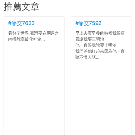
推薦文章
#靠交7623
#靠交7592
看好了世界 臺灣要在兩週之
早上去買早餐的時候我跟店
內擺脫高齡化社會...
員說我要三明治
他一直跟我說要十明治
我們差點打起來因為他一直
聽不懂人話...