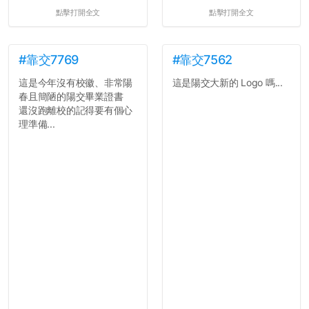
點擊打開全文
點擊打開全文
#靠交7769
#靠交7562
這是今年沒有校徽、非常陽
這是陽交大新的 Logo 嗎...
春且簡陋的陽交畢業證書
還沒跑離校的記得要有個心
理準備...