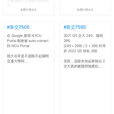
少要隔多久才能再次更換密
碼
點擊打開全文
點擊打開全文
所以只要重新設定4次密碼
就能夠改回原本的喔
剛剛試過是行得通的，這還
真是安全呢...
#靠交7505
#靠交7593
在 Google 搜尋 NYCU
2021 QS 交大 240、陽明
Portal 都會被 auto-correct
298
到 NCU Portal
(240＋298) / 2 = 269 約等
於 2022 QS 排名 268
我大谷哥是不是瞧不起陽明
交通大學阿...
笑死，這根本加起來除以 2
交大真的被陽明拖累欸...