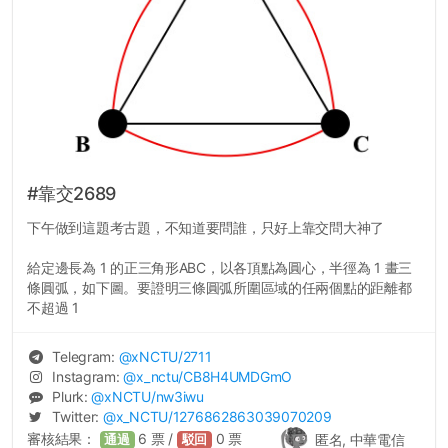
#靠交2689
下午做到這題考古題，不知道要問誰，只好上靠交問大神了
給定邊長為 1 的正三角形ABC，以各頂點為圓心，半徑為 1 畫三
條圓弧，如下圖。要證明三條圓弧所圍區域的任兩個點的距離都
不超過 1
Telegram:
@
xNCTU
/2711
Instagram:
@
x_nctu
/CB8H4UMDGmO
Plurk:
@
xNCTU
/nw3iwu
Twitter:
@
x_NCTU
/1276862863039070209
審核結果：
6
票 /
0
票
匿名, 中華電信
通過
駁回