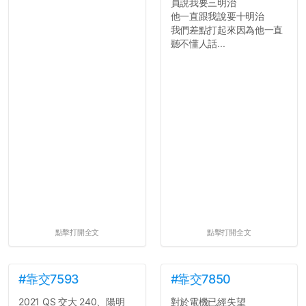
員說我要三明治
他一直跟我說要十明治
我們差點打起來因為他一直
聽不懂人話...
點擊打開全文
點擊打開全文
#靠交7593
#靠交7850
2021 QS 交大 240、陽明
對於電機已經失望