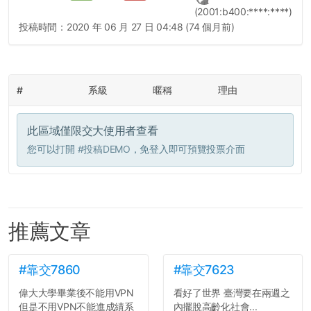
(2001:b400:****:****)
投稿時間：
2020 年 06 月 27 日 04:48 (74 個月前)
#
系級
暱稱
理由
此區域僅限交大使用者查看
您可以打開
#投稿DEMO
，免登入即可預覽投票介面
推薦文章
#靠交7860
#靠交7623
偉大大學畢業後不能用VPN
看好了世界 臺灣要在兩週之
但是不用VPN不能進成績系
內擺脫高齡化社會...