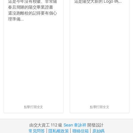
這是今年沒有校徽、非常陽
這是陽交大新的 Logo 嗎...
春且簡陋的陽交畢業證書
還沒跑離校的記得要有個心
理準備...
點擊打開全文
點擊打開全文
由交大資工 112 級
Sean 韋詠祥
開發設計
常見問答
|
隱私權政策
|
聯絡信箱
|
原始碼