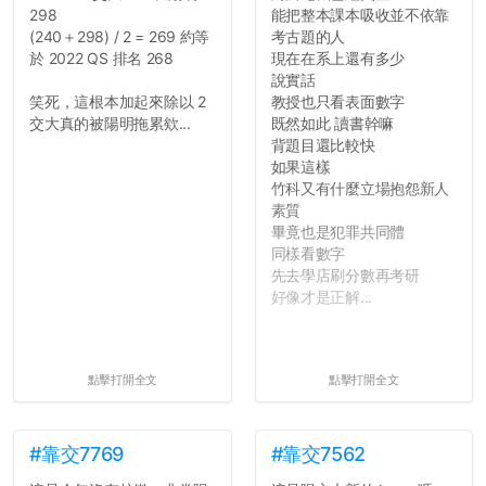
298
能把整本課本吸收並不依靠
(240＋298) / 2 = 269 約等
考古題的人
於 2022 QS 排名 268
現在在系上還有多少
說實話
笑死，這根本加起來除以 2
教授也只看表面數字
交大真的被陽明拖累欸...
既然如此 讀書幹嘛
背題目還比較快
如果這樣
竹科又有什麼立場抱怨新人
素質
畢竟也是犯罪共同體
同樣看數字
先去學店刷分數再考研
好像才是正解...
點擊打開全文
點擊打開全文
#靠交7769
#靠交7562