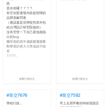
統
是在哈囉？？？？
有空在那邊發內容超智障的
品牌形象問卷
（應該還是花學校預算外包
給台灣設計研究院做的）
沒有空管一下自己耍低能搞
出的bug
幾年前的高中成績都還能看
剛畢業的偉大大學成績不能
看
77777...
點擊打開全文
點擊打開全文
#靠交7676
#靠交7592
學校行政...
早上去買早餐的時候我跟店