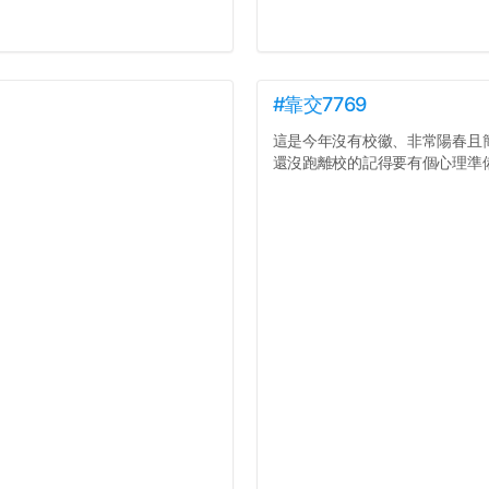
#靠交7769
這是今年沒有校徽、非常陽春且
還沒跑離校的記得要有個心理準備.