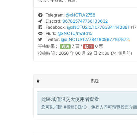
Telegram:
@
xNCTU
/2758
Discord:
867825747736133632
Facebook:
@
xNCTU2.0
/107783841143881
(17
Plurk:
@
xNCTU
/nw8d15
Twitter:
@
x_NCTU
/1277841809977167872
審核結果：
7
票 /
0
票
通過
駁回
投稿時間：
2020 年 06 月 29 日 21:36 (74 個月前)
#
系級
此區域僅限交大使用者查看
您可以打開
#投稿DEMO
，免登入即可預覽投票介