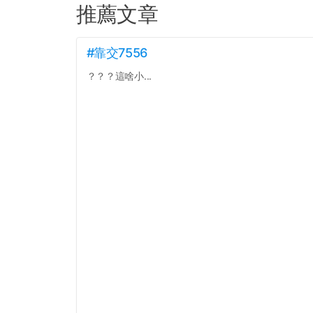
推薦文章
#靠交7556
？？？這啥小...