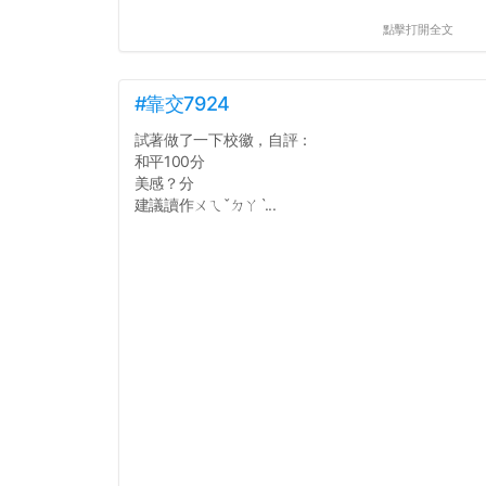
點擊打開全文
#靠交7924
試著做了一下校徽，自評：
和平100分
美感？分
建議讀作ㄨㄟˇㄉㄚˋ...