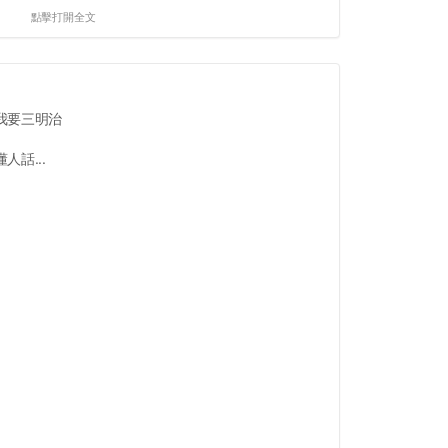
點擊打開全文
我要三明治
話...