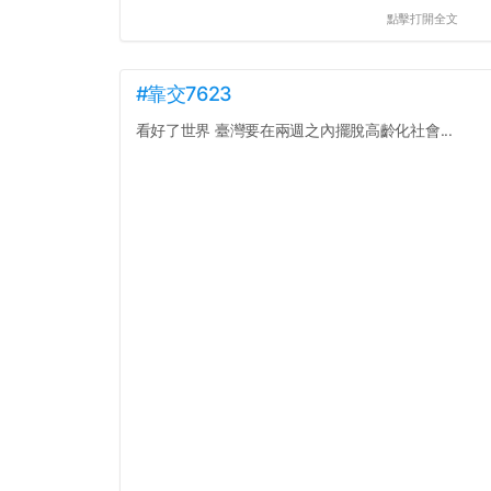
點擊打開全文
#靠交7623
看好了世界 臺灣要在兩週之內擺脫高齡化社會...