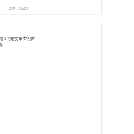
點擊打開全文
簡陋的陽交畢業證書
..