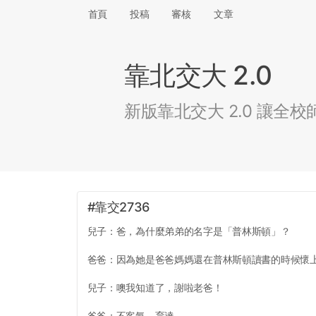
首頁
投稿
審核
文章
靠北交大 2.0
新版靠北交大 2.0 讓
#靠交2736
兒子：爸，為什麼弟弟的名字是「普林斯頓」？
爸爸：因為她是爸爸媽媽還在普林斯頓讀書的時候懷
兒子：噢我知道了，謝啦老爸！
爸爸：不客氣，育達。