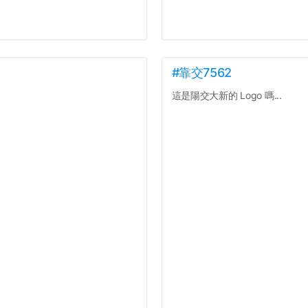
#靠交7562
這是陽交大新的 Logo 嗎...