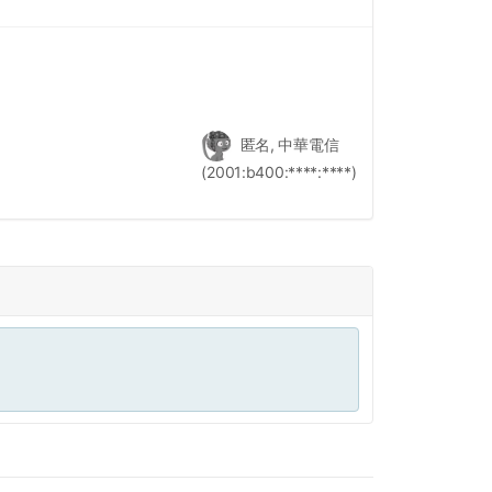
匿名, 中華電信
(2001:b400:****:****)