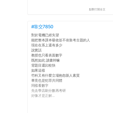
點擊打開全文
#靠交7850
對於電機已經失望
能把整本課本吸收並不依靠考古題的人
現在在系上還有多少
說實話
教授也只看表面數字
既然如此 讀書幹嘛
背題目還比較快
如果這樣
竹科又有什麼立場抱怨新人素質
畢竟也是犯罪共同體
同樣看數字
先去學店刷分數再考研
好像才是正解...