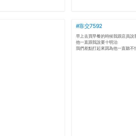
#靠交7592
早上去買早餐的時候我跟店員說
他一直跟我說要十明治
我們差點打起來因為他一直聽不懂人