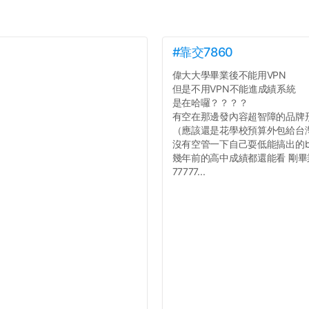
#靠交7860
偉大大學畢業後不能用VPN
但是不用VPN不能進成績系統
是在哈囉？？？？
有空在那邊發內容超智障的品牌
（應該還是花學校預算外包給台
沒有空管一下自己耍低能搞出的b
幾年前的高中成績都還能看 剛
77777...