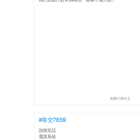
點擊打開全文
#靠交7659
說個笑話
選課系統