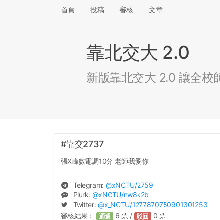
首頁
投稿
審核
文章
靠北交大 2.0
新版靠北交大 2.0 讓
#靠交2737
張X峰數電調10分 老師我愛你
Telegram:
@
xNCTU
/2759
Plurk:
@
xNCTU
/nw8k2b
Twitter:
@
x_NCTU
/1277870750901301253
審核結果：
6
票 /
0
票
通過
駁回