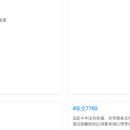
能看
#靠交7769
這是今年沒有校徽、非常陽春且
還沒跑離校的記得要有個心理準備.