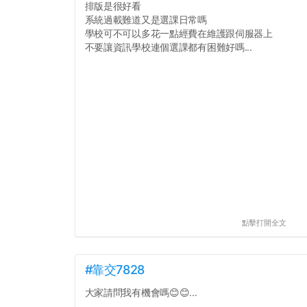
排版是很好看
系統過載難道又是選課日常嗎
學校可不可以多花一點經費在維護跟伺服器上
不要讓資訊學校連個選課都有困難好嗎...
點擊打開全文
#靠交7828
大家請問我有機會嗎😊😊...