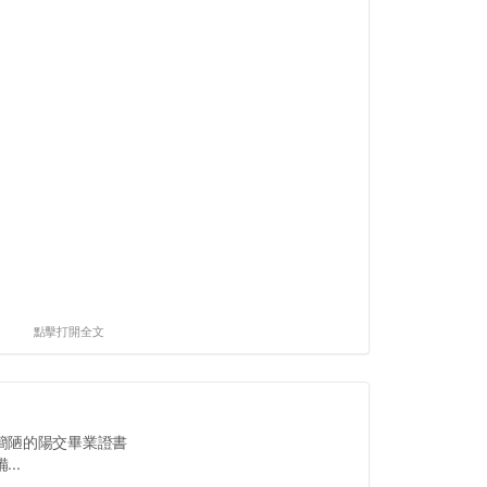
點擊打開全文
簡陋的陽交畢業證書
..