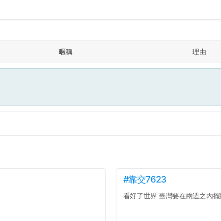
暱稱
理由
面
#靠交7623
看好了世界 臺灣要在兩週之內擺脫