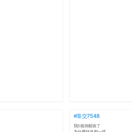
#靠交7548
我5個洞都插了
為什麼味道都一樣...