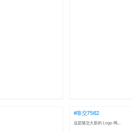
#靠交7562
這是陽交大新的 Logo 嗎...