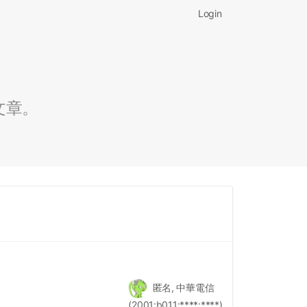
Login
文章。
匿名, 中華電信
(2001:b011:****:****)