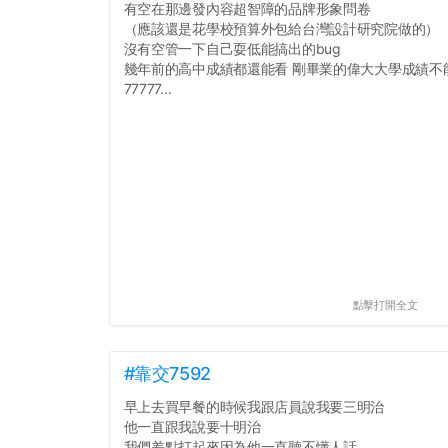
有空在那邊發內容超智障的品牌形象問卷
（應該還是花學校預算外包給台灣設計研究院做的）
沒有空管一下自己耍低能搞出的bug
幾年前的高中成績都還能看 剛畢業的偉大大學成績不
77777...
點擊打開全文
#靠交7592
早上去買早餐的時候我跟店員說我要三明治
他一直跟我說要十明治
我們差點打起來因為他一直聽不懂人話...