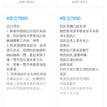
點擊打開全文
點擊打開全文
#靠交7883
#靠交7850
設計理念:
對於電機已經失望
1. 兩者同樣都以白色作為基
能把整本課本吸收並不依靠
底，對於陽明大學來說白色
考古題的人
象徵醫事工作的「神聖」
現在在系上還有多少
2. 蛇及翅膀皆為藍色，藍色
說實話
表示忠貞，我將蛇的翅膀和
教授也只看表面數字
鐵砧融為一體，看起來除了
既然如此 讀書幹嘛
像一雙手指引著未來方向
背題目還比較快
外，更像一雙手承載著知識
如果這樣
的重量。
竹科又有什麼立場抱怨新人
3. 我將鐵鎚和金色神杖兩個
素質
元素結合在一起，蛇攀附在
畢竟也是犯罪共同體
鐵鎚上意味著未來的陽交大
同樣看數字
朝向智慧醫療領域邁進!...
先去學店刷分數再考研
好像才是正解...