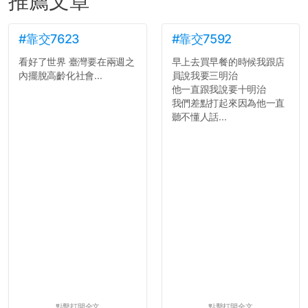
推薦文章
#靠交7623
#靠交7592
看好了世界 臺灣要在兩週之
早上去買早餐的時候我跟店
內擺脫高齡化社會...
員說我要三明治
他一直跟我說要十明治
我們差點打起來因為他一直
聽不懂人話...
點擊打開全文
點擊打開全文