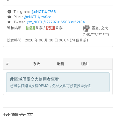
Telegram:
@
xNCTU
/2766
Plurk:
@
xNCTU
/nw9aqu
Twitter:
@
x_NCTU
/1277970155083952134
審核結果：
6
票 /
0
票
匿名, 交大
通過
駁回
(140.***.***.***)
投稿時間：
2020 年 06 月 30 日 06:04 (74 個月前)
#
系級
暱稱
理由
此區域僅限交大使用者查看
您可以打開
#投稿DEMO
，免登入即可預覽投票介面