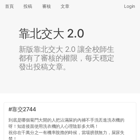
首頁
投稿
審核
文章
Login
靠北交大 2.0
新版靠北交大 2.0 讓全校師生
都有了審核的權限，每天穩定
發出投稿文章。
#靠交2744
到底是哪個菊門大開的人把沾滿屎的內褲不手洗丟進洗衣機的
呀！知道後面使用洗衣機的人心理陰影多大嗎！
祝你在千萬分之一有機率脫擼的時候，當場膀胱無力，屎尿失
禁！