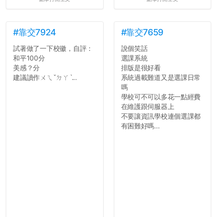
#靠交7924
#靠交7659
試著做了一下校徽，自評：
說個笑話
和平100分
選課系統
美感？分
排版是很好看
建議讀作ㄨㄟˇㄉㄚˋ...
系統過載難道又是選課日常
嗎
學校可不可以多花一點經費
在維護跟伺服器上
不要讓資訊學校連個選課都
有困難好嗎...