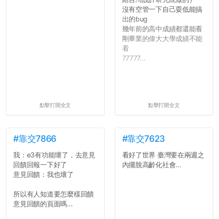
沒有空管一下自己耍低能搞
出的bug
幾年前的高中成績都還能看
剛畢業的偉大大學成績不能
看
77777...
點擊打開全文
點擊打開全文
#靠交7866
#靠交7623
我：e3有功能壞了，去意見
看好了世界 臺灣要在兩週之
回饋回報一下好了
內擺脫高齡化社會...
意見回饋：我也壞了
所以有人知道要怎麼樣回饋
意見回饋的頁面嗎...