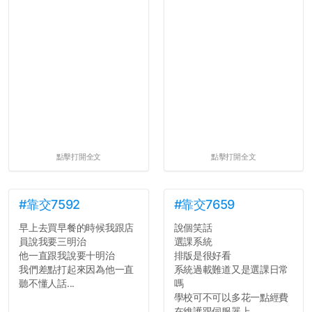
點擊打開全文
點擊打開全文
#靠交7592
#靠交7659
早上去買早餐的時候我跟店
說個笑話
員說我要三明治
選課系統
他一直跟我說要十明治
排版是很好看
我們差點打起來因為他一直
系統過載難道又是選課日常
聽不懂人話...
嗎
學校可不可以多花一點經費
在維護跟伺服器上