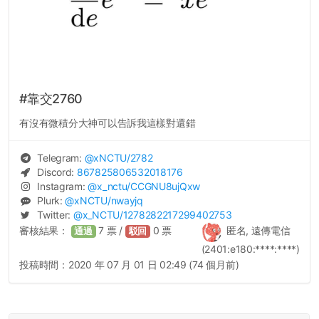
#靠交2760
有沒有微積分大神可以告訴我這樣對還錯
Telegram:
@
xNCTU
/2782
Discord:
867825806532018176
Instagram:
@
x_nctu
/CCGNU8ujQxw
Plurk:
@
xNCTU
/nwayjq
Twitter:
@
x_NCTU
/1278282217299402753
審核結果：
7
票 /
0
票
匿名, 遠傳電信
通過
駁回
(2401:e180:****:****)
投稿時間：
2020 年 07 月 01 日 02:49 (74 個月前)