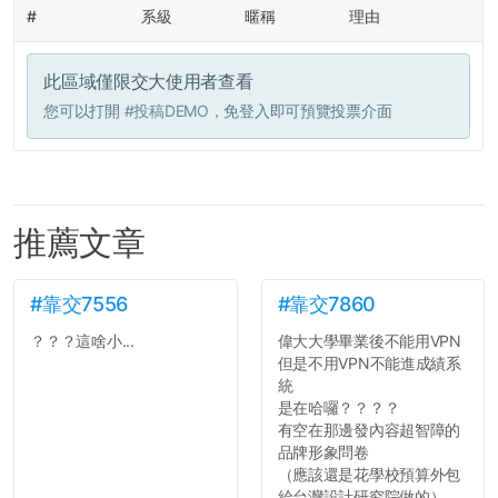
#
系級
暱稱
理由
此區域僅限交大使用者查看
您可以打開
#投稿DEMO
，免登入即可預覽投票介面
推薦文章
#靠交7556
#靠交7860
？？？這啥小...
偉大大學畢業後不能用VPN
但是不用VPN不能進成績系
統
是在哈囉？？？？
有空在那邊發內容超智障的
品牌形象問卷
（應該還是花學校預算外包
給台灣設計研究院做的）