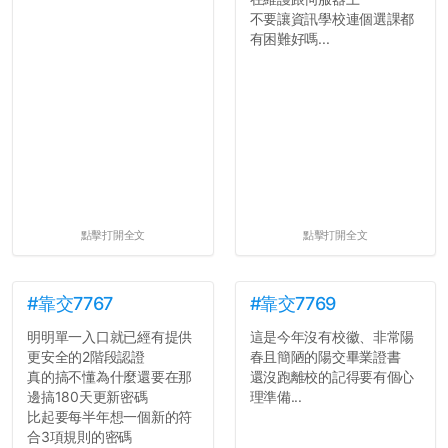
不要讓資訊學校連個選課都
有困難好嗎...
點擊打開全文
點擊打開全文
#靠交7767
#靠交7769
明明單一入口就已經有提供
這是今年沒有校徽、非常陽
更安全的2階段認證
春且簡陋的陽交畢業證書
真的搞不懂為什麼還要在那
還沒跑離校的記得要有個心
邊搞180天更新密碼
理準備...
比起要每半年想一個新的符
合3項規則的密碼