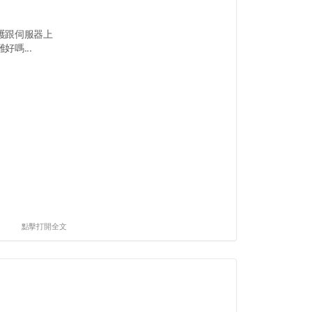
護跟伺服器上
嗎...
點擊打開全文