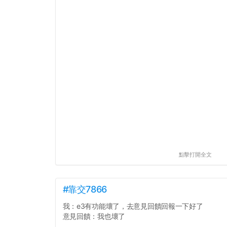
點擊打開全文
#靠交7866
我：e3有功能壞了，去意見回饋回報一下好了
意見回饋：我也壞了