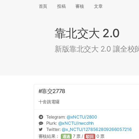
首頁
投稿
審核
文章
靠北交大 2.0
新版靠北交大 2.0 讓
#靠交2778
十舍跳電囉
Telegram:
@
xNCTU
/2800
Plurk:
@
xNCTU
/nwcdhh
Twitter:
@
x_NCTU
/1278562809266057216
審核結果：
7
票 /
0
票
通過
駁回