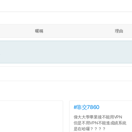
暱稱
理由
面
#靠交7860
偉大大學畢業後不能用VPN
但是不用VPN不能進成績系統
是在哈囉？？？？