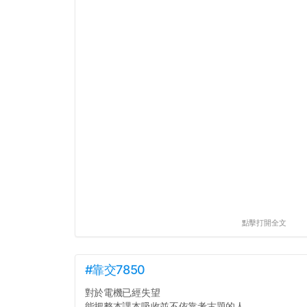
點擊打開全文
#靠交7850
對於電機已經失望
能把整本課本吸收並不依靠考古題的人