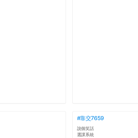
#靠交7659
說個笑話
選課系統