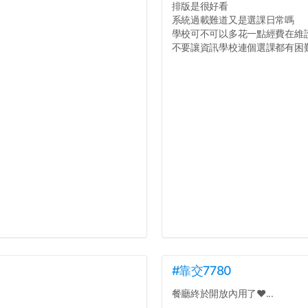
排版是很好看
系統過載難道又是選課日常嗎
學校可不可以多花一點經費在維
不要讓資訊學校連個選課都有困難好
#靠交7780
餐廳終於開放內用了❤️...