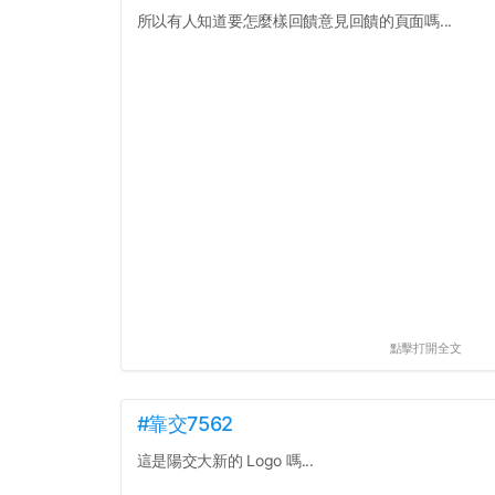
所以有人知道要怎麼樣回饋意見回饋的頁面嗎...
點擊打開全文
#靠交7562
這是陽交大新的 Logo 嗎...