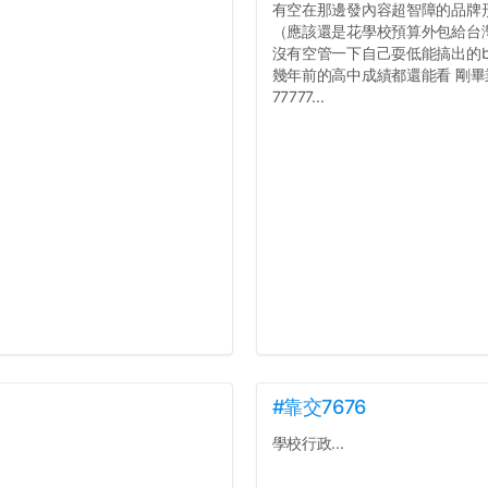
有空在那邊發內容超智障的品牌
（應該還是花學校預算外包給台
沒有空管一下自己耍低能搞出的b
幾年前的高中成績都還能看 剛
77777...
#靠交7676
學校行政...