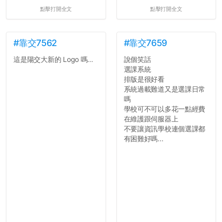
點擊打開全文
點擊打開全文
#靠交7562
#靠交7659
這是陽交大新的 Logo 嗎...
說個笑話
選課系統
排版是很好看
系統過載難道又是選課日常
嗎
學校可不可以多花一點經費
在維護跟伺服器上
不要讓資訊學校連個選課都
有困難好嗎...