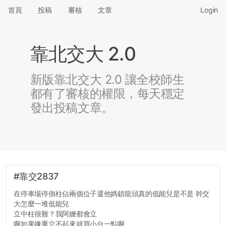
首頁
投稿
審核
文章
Login
靠北交大 2.0
新版靠北交大 2.0 讓全校師生
都有了審核的權限，每天穩定
發出投稿文章。
#靠交2837
在停車場停側柱佔兩個位子還他媽鎖龍頭真的低能兒是不是 幹交
大怎麼一堆低能兒
立中柱很難？我阿嬤都會立
啊如果嫌重立不起來就買小台一點啊