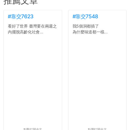
推薦文章
#靠交7623
#靠交7548
看好了世界 臺灣要在兩週之
我5個洞都插了
內擺脫高齡化社會...
為什麼味道都一樣...
點擊打開全文
點擊打開全文