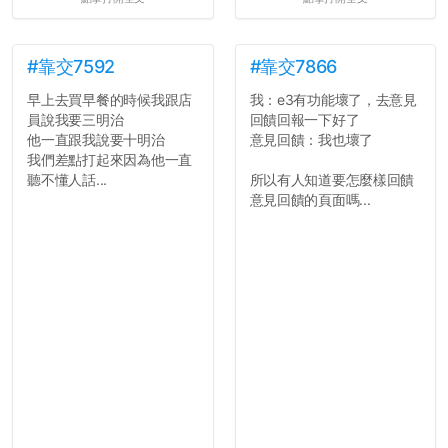
#靠交7592
#靠交7866
早上去買早餐的時候我跟店
我：e3有功能壞了，去意見
員說我要三明治
回饋回報一下好了
他一直跟我說要十明治
意見回饋：我也壞了
我們差點打起來因為他一直
聽不懂人話...
所以有人知道要怎麼樣回饋
意見回饋的頁面嗎...