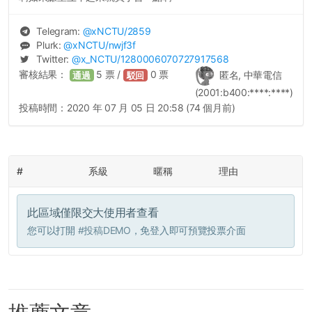
Telegram:
@
xNCTU
/2859
Plurk:
@
xNCTU
/nwjf3f
Twitter:
@
x_NCTU
/1280006070727917568
審核結果：
5
票 /
0
票
匿名, 中華電信
通過
駁回
(2001:b400:****:****)
投稿時間：
2020 年 07 月 05 日 20:58 (74 個月前)
#
系級
暱稱
理由
此區域僅限交大使用者查看
您可以打開
#投稿DEMO
，免登入即可預覽投票介面