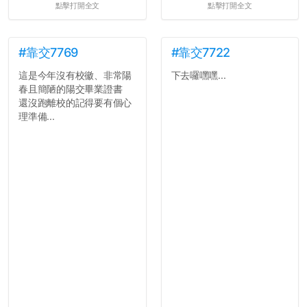
點擊打開全文
點擊打開全文
#靠交7769
#靠交7722
這是今年沒有校徽、非常陽
下去囉嘿嘿...
春且簡陋的陽交畢業證書
還沒跑離校的記得要有個心
理準備...