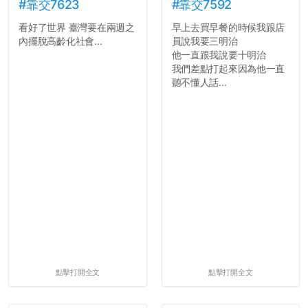
#靠交7623
#靠交7592
看好了世界 臺灣要在兩週之
早上去買早餐的時候我跟店
內擺脫高齡化社會...
員說我要三明治
他一直跟我說要十明治
我們差點打起來因為他一直
聽不懂人話...
點擊打開全文
點擊打開全文