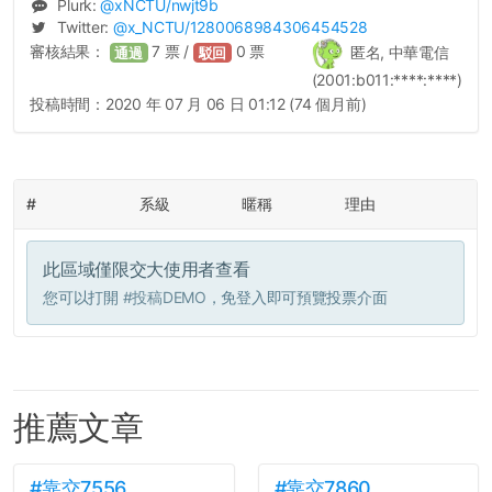
Plurk:
@
xNCTU
/nwjt9b
Twitter:
@
x_NCTU
/1280068984306454528
審核結果：
7
票 /
0
票
匿名, 中華電信
通過
駁回
(2001:b011:****:****)
投稿時間：
2020 年 07 月 06 日 01:12 (74 個月前)
#
系級
暱稱
理由
此區域僅限交大使用者查看
您可以打開
#投稿DEMO
，免登入即可預覽投票介面
推薦文章
#靠交7556
#靠交7860