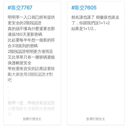
#靠交7767
#靠交7605
明明單一入口就已經有提供
校名讓也讓了 校徽拔也拔走
更安全的2階段認證
了，你跟我們說1+1>2
真的搞不懂為什麼還要在那
結果是1+1/2...
邊搞180天更新密碼
比起要每半年想一個新的符
合3項規則的密碼
2階段認證明明更方便而且
又比單單只有一層密碼更能
保護帳號安全
學校要推資安的話應該要鼓
勵大家使用2階段認證才對
吧
.
.
.
順帶一提，學校沒有設定至
少要隔多久才能再次更換密
碼
點擊打開全文
點擊打開全文
所以只要重新設定4次密碼
就能夠改回原本的喔