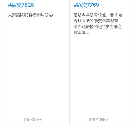
#靠交7828
#靠交7769
大家請問我有機會嗎😊😊...
這是今年沒有校徽、非常陽
春且簡陋的陽交畢業證書
還沒跑離校的記得要有個心
理準備...
點擊打開全文
點擊打開全文