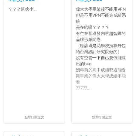
？？？這啥小...
偉大大學畢業後不能用VPN
但是不用VPN不能進成績系
統
是在哈囉？？？？
有空在那邊發內容超智障的
品牌形象問卷
（應該還是花學校預算外包
給台灣設計研究院做的）
沒有空管一下自己耍低能搞
出的bug
幾年前的高中成績都還能看
剛畢業的偉大大學成績不能
看
77777...
點擊打開全文
點擊打開全文