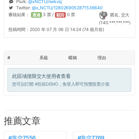
Plurk:
@
xNCTU
/nwkvsj
Twitter:
@
x_NCTU
/1280269052871536640
審核結果：
3
票 /
0
票
匿名, 交大
通過
駁回
(140.***.***.***)
投稿時間：
2020 年 07 月 06 日 14:24 (74 個月前)
#
系級
暱稱
理由
此區域僅限交大使用者查看
您可以打開
#投稿DEMO
，免登入即可預覽投票介面
推薦文章
#靠交7556
#靠交7769