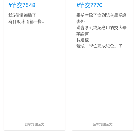
#靠交7548
#靠交7770
我5個洞都插了
畢業生除了拿到陽交畢業證
為什麼味道都一樣...
書外
還會拿到純紀念用的交大畢
業證書
長這樣
變成「學位完成紀念」了...
點擊打開全文
點擊打開全文