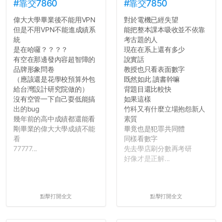
#靠交7860
#靠交7850
偉大大學畢業後不能用VPN
對於電機已經失望
但是不用VPN不能進成績系
能把整本課本吸收並不依靠
統
考古題的人
是在哈囉？？？？
現在在系上還有多少
有空在那邊發內容超智障的
說實話
品牌形象問卷
教授也只看表面數字
（應該還是花學校預算外包
既然如此 讀書幹嘛
給台灣設計研究院做的）
背題目還比較快
沒有空管一下自己耍低能搞
如果這樣
出的bug
竹科又有什麼立場抱怨新人
幾年前的高中成績都還能看
素質
剛畢業的偉大大學成績不能
畢竟也是犯罪共同體
看
同樣看數字
77777...
先去學店刷分數再考研
好像才是正解...
點擊打開全文
點擊打開全文