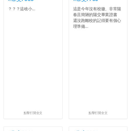
？？？這啥小...
這是今年沒有校徽、非常陽
春且簡陋的陽交畢業證書
還沒跑離校的記得要有個心
理準備...
點擊打開全文
點擊打開全文