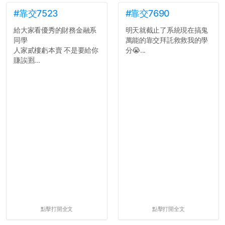
#靠交7523
#靠交7690
給大家看優秀的財務金融系
明天就截止了系統現在搞鬼
同學
萬能的靠交拜託救救我的學
人家貳樓虧本賣 不是要給你
分😭...
賺誒🈹...
點擊打開全文
點擊打開全文